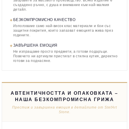
Забравете за масовото производство. Всяко изделие е
създадено ръчно, с душа и внимание към най-малкия
детайл.
✦
БЕЗКОМПРОМИСНО КАЧЕСТВО
Използваме само най-висок клас материали и бои със
защитни покрития, които запазват емоцията жива през
годините.
✦
ЗАВЪРШЕНА ЕМОЦИЯ
Не изпращаме просто предмети, а готови подаръци.
Повечето ни артикули пристигат в стилна кутия, директно
готови за поднасяне.
АВТЕНТИЧНОСТТА И ОПАКОВКАТА –
НАША БЕЗКОМПРОМИСНА ГРИЖА
Престиж и завършена емоция в детайлите от StefArt
Stone.