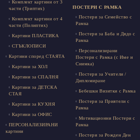
Комплект картини от 3
ПОСТЕРИ С РАМКА
части (Триптих)
Постери за Семейство с
Комплект картини от 4
Рамка
части (Полиптих)
Постери за Баба и Дядо с
Картини ПЛАСТИКА
Рамка
СТЪКЛОПИСИ
Персонализирани
Картини според СТАЯТА
Постери с Рамка (с Име и
Снимка)
Картини за ХОЛ
Постери за Учители /
Картини за СПАЛНЯ
Дипломиране
Картини за ДЕТСКА
Бебешки Визитки с Рамка
СТАЯ
Постери за Приятели с
Картини за КУХНЯ
Рамка
Картини за ОФИС
Мотивационни Постери с
ПЕРСОНАЛИЗИРАНИ
Рамка
картини
Постери за Рожден Ден