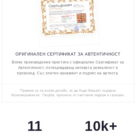
ОРИГИНАЛЕН СЕРТИФИКАТ ЗА АВТЕНТИЧНОСТ
Всяко произведение пристига с официален Сертификат за
Автентичност, потвърждаващ неговата уникалност и
произход. Със златен орнамент и подпис на артиста.
*Грижим се за всеки детайл, за да бъде Вашият подарък
безкомпромисен. Творби, признати от световни лидери и галерии.
11
10k+