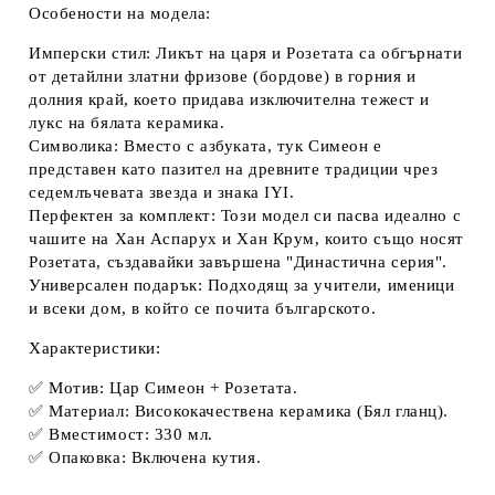
Особености на модела:
Имперски стил:
Ликът на царя и Розетата са обгърнати
от детайлни
златни фризове (бордове)
в горния и
долния край, което придава изключителна тежест и
лукс на бялата керамика.
Символика:
Вместо с азбуката, тук Симеон е
представен като пазител на древните традиции чрез
седемлъчевата звезда и знака
IYI
.
Перфектен за комплект:
Този модел си пасва идеално с
чашите на Хан Аспарух и Хан Крум, които също носят
Розетата, създавайки завършена "Династична серия".
Универсален подарък:
Подходящ за учители, именици
и всеки дом, в който се почита българското.
Характеристики:
✅
Мотив:
Цар Симеон + Розетата.
✅
Материал:
Висококачествена керамика (Бял гланц).
✅
Вместимост:
330 мл.
✅
Опаковка:
Включена кутия.