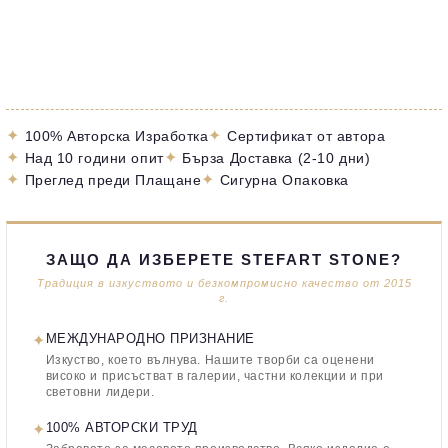
✦
✦
100% Авторска Изработка
Сертификат от автора
✦
✦
Над 10 години опит
Бърза Доставка (2-10 дни)
✦
✦
Преглед преди Плащане
Сигурна Опаковка
ЗАЩО ДА ИЗБЕРЕТЕ STEFART STONE?
Традиция в изкуството и безкомпромисно качество от 2015
г.
✦
МЕЖДУНАРОДНО ПРИЗНАНИЕ
Изкуство, което вълнува. Нашите творби са оценени
високо и присъстват в галерии, частни колекции и при
световни лидери.
✦
100% АВТОРСКИ ТРУД