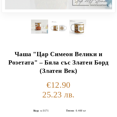
Чаша "Цар Симеон Велики и
Розетата" – Бяла със Златен Борд
(Златен Век)
€12.90
25.23 лв.
Код:
к-3171
Тегло:
0.400
кг