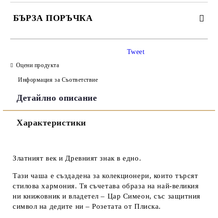
БЪРЗА ПОРЪЧКА
САМО ПОПЪЛНЕТЕ 3 ПОЛЕТА
Tweet
Оцени продукта
Информация за Съответствие
Детайлно описание
Съгласен съм с
Политиката за лични данни
Характеристики
Ние ще се свържем с вас в рамките на работния ден.
Златният век и Древният знак в едно.
Тази чаша е създадена за колекционери, които търсят
стилова хармония. Тя съчетава образа на най-великия
ни книжовник и владетел –
Цар Симеон
, със защитния
символ на дедите ни –
Розетата от Плиска
.