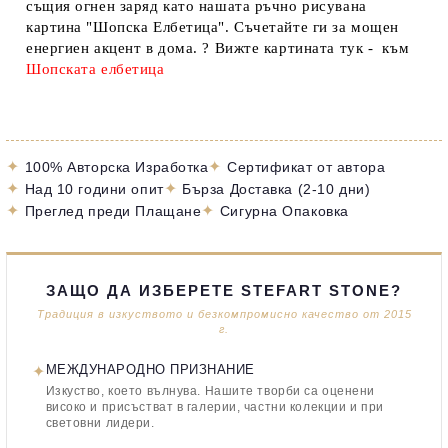
същия огнен заряд като нашата ръчно рисувана
картина "Шопска Елбетица". Съчетайте ги за мощен
енергиен акцент в дома.
? Вижте картината тук - към
Шопската елбетица
✦
✦
100% Авторска Изработка
Сертификат от автора
✦
✦
Над 10 години опит
Бърза Доставка (2-10 дни)
✦
✦
Преглед преди Плащане
Сигурна Опаковка
ЗАЩО ДА ИЗБЕРЕТЕ STEFART STONE?
Традиция в изкуството и безкомпромисно качество от 2015
г.
✦
МЕЖДУНАРОДНО ПРИЗНАНИЕ
Изкуство, което вълнува. Нашите творби са оценени
високо и присъстват в галерии, частни колекции и при
световни лидери.