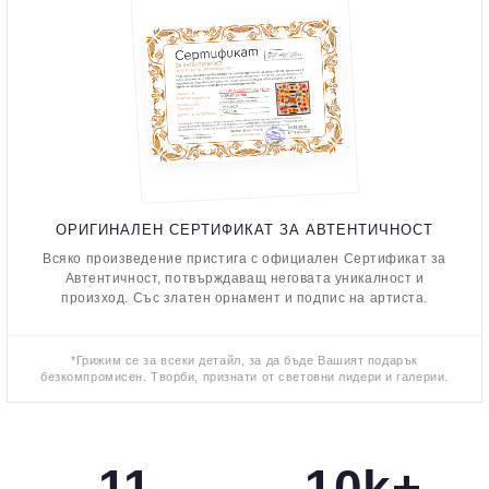
ОРИГИНАЛЕН СЕРТИФИКАТ ЗА АВТЕНТИЧНОСТ
Всяко произведение пристига с официален Сертификат за
Автентичност, потвърждаващ неговата уникалност и
произход. Със златен орнамент и подпис на артиста.
*Грижим се за всеки детайл, за да бъде Вашият подарък
безкомпромисен. Творби, признати от световни лидери и галерии.
11
10k+