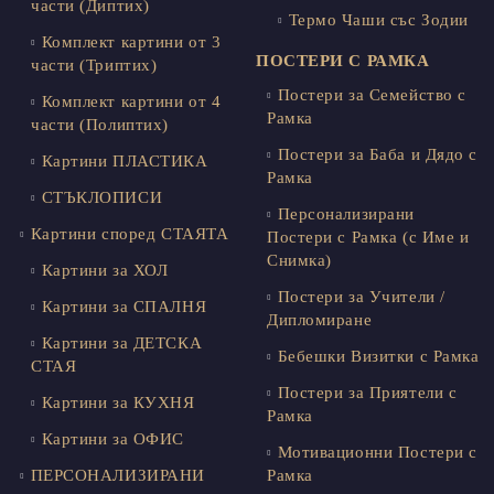
части (Диптих)
Термо Чаши със Зодии
Комплект картини от 3
ПОСТЕРИ С РАМКА
части (Триптих)
Постери за Семейство с
Комплект картини от 4
Рамка
части (Полиптих)
Постери за Баба и Дядо с
Картини ПЛАСТИКА
Рамка
СТЪКЛОПИСИ
Персонализирани
Картини според СТАЯТА
Постери с Рамка (с Име и
Снимка)
Картини за ХОЛ
Постери за Учители /
Картини за СПАЛНЯ
Дипломиране
Картини за ДЕТСКА
Бебешки Визитки с Рамка
СТАЯ
Постери за Приятели с
Картини за КУХНЯ
Рамка
Картини за ОФИС
Мотивационни Постери с
ПЕРСОНАЛИЗИРАНИ
Рамка