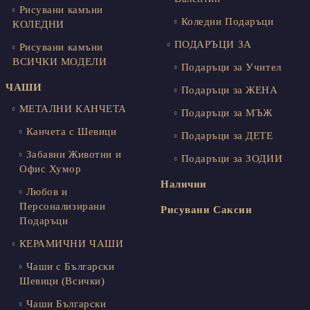
Рисувани камъни
Коледни Подаръци
КОЛЕДНИ
ПОДАРЪЦИ ЗА
Рисувани камъни
ВСИЧКИ МОДЕЛИ
Подаръци за Учител
ЧАШИ
Подаръци за ЖЕНА
МЕТАЛНИ КАНЧЕТА
Подаръци за МЪЖ
Канчета с Шевици
Подаръци за ДЕТЕ
Забавни Животни и
Подаръци за ЗОДИИ
Офис Хумор
Налични
Любов и
Персонализирани
Рисувани Саксии
Подаръци
КЕРАМИЧНИ ЧАШИ
Чаши с Български
Шевици (Всички)
Чаши Български