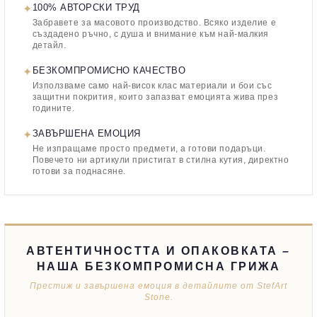
✦
100% АВТОРСКИ ТРУД
Забравете за масовото производство. Всяко изделие е
създадено ръчно, с душа и внимание към най-малкия
детайл.
✦
БЕЗКОМПРОМИСНО КАЧЕСТВО
Използваме само най-висок клас материали и бои със
защитни покрития, които запазват емоцията жива през
годините.
✦
ЗАВЪРШЕНА ЕМОЦИЯ
Не изпращаме просто предмети, а готови подаръци.
Повечето ни артикули пристигат в стилна кутия, директно
готови за поднасяне.
АВТЕНТИЧНОСТТА И ОПАКОВКАТА –
НАША БЕЗКОМПРОМИСНА ГРИЖА
Престиж и завършена емоция в детайлите от StefArt
Stone.