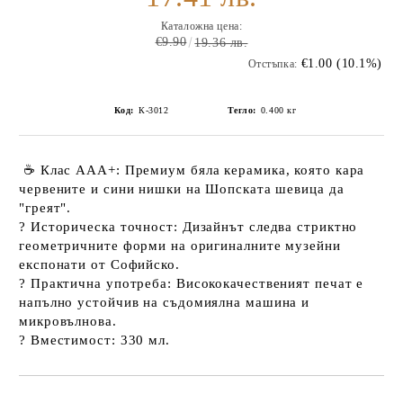
Каталожна цена:
€9.90
19.36 лв.
€1.00 (10.1%)
Отстъпка:
Код:
К-3012
Тегло:
0.400
кг
☕
Клас ААА+:
Премиум бяла керамика, която кара
червените и сини нишки на Шопската шевица да
"греят".
?️
Историческа точност:
Дизайнът следва стриктно
геометричните форми на оригиналните музейни
експонати от Софийско.
?
Практична употреба:
Висококачественият печат е
напълно устойчив на
съдомиялна машина
и
микровълнова.
?
Вместимост:
330 мл.