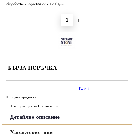
Добави в желани
Изработка с поръчка от 2 до 3 дни
БЪРЗА ПОРЪЧКА
САМО ПОПЪЛНЕТЕ 3 ПОЛЕТА
Tweet
Оцени продукта
Информация за Съответствие
Детайлно описание
Съгласен съм с
Политиката за лични данни
Характеристики