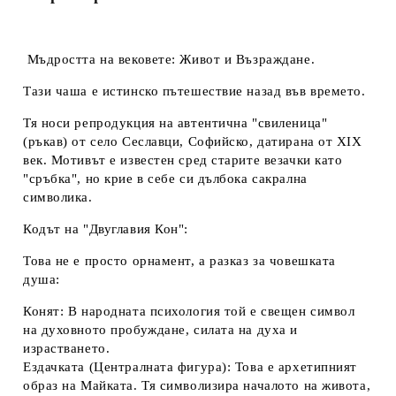
Ние ще се свържем с вас в рамките на работния ден.
Мъдростта на вековете: Живот и Възраждане.
Тази чаша е истинско пътешествие назад във времето.
Тя носи репродукция на автентична "свиленица"
(ръкав) от село Сеславци, Софийско, датирана от XIX
век. Мотивът е известен сред старите везачки като
"сръбка", но крие в себе си дълбока сакрална
символика.
Кодът на "Двуглавия Кон":
Това не е просто орнамент, а разказ за човешката
душа:
Конят:
В народната психология той е свещен символ
на
духовното пробуждане, силата на духа и
израстването
.
Ездачката (Централната фигура):
Това е архетипният
образ на
Майката
. Тя символизира началото на живота,