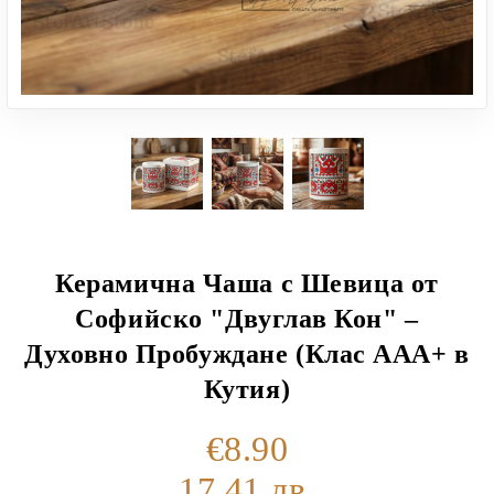
Керамична Чаша с Шевица от
Софийско "Двуглав Кон" –
Духовно Пробуждане (Клас ААА+ в
Кутия)
€8.90
17.41 лв.