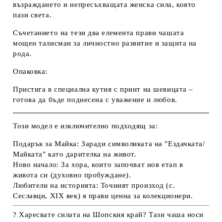
възраждането и непресъхващата женска сила, която
пази света.
Съчетанието на тези два елемента прави чашата
мощен талисман за личностно развитие и защита на
рода.
Опаковка:
Пристига в специална кутия с принт на шевицата –
готова да бъде поднесена с уважение и любов.
Този модел е изключително подходящ за:
Подарък за Майка:
Заради символиката на "Ездачката/
Майката" като дарителка на живот.
Ново начало:
За хора, които започват нов етап в
живота си (духовно пробуждане).
Любители на историята:
Точният произход (с.
Сеславци, XIX век) я прави ценна за колекционери.
? Харесвате силата на Шопския край?
Тази чаша носи