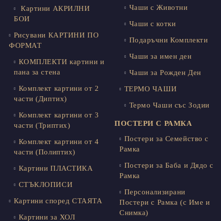
Чаши с Животни
Картини АКРИЛНИ
БОИ
Чаши с котки
Рисувани КАРТИНИ ПО
Подаръчни Комплекти
ФОРМАТ
Чаши за имен ден
КОМПЛЕКТИ картини и
пана за стена
Чаши за Рожден Ден
Комплект картини от 2
ТЕРМО ЧАШИ
части (Диптих)
Термо Чаши със Зодии
Комплект картини от 3
ПОСТЕРИ С РАМКА
части (Триптих)
Постери за Семейство с
Комплект картини от 4
Рамка
части (Полиптих)
Постери за Баба и Дядо с
Картини ПЛАСТИКА
Рамка
СТЪКЛОПИСИ
Персонализирани
Картини според СТАЯТА
Постери с Рамка (с Име и
Снимка)
Картини за ХОЛ