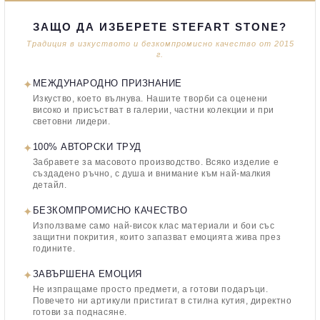
ЗАЩО ДА ИЗБЕРЕТЕ STEFART STONE?
Традиция в изкуството и безкомпромисно качество от 2015
г.
✦
МЕЖДУНАРОДНО ПРИЗНАНИЕ
Изкуство, което вълнува. Нашите творби са оценени
високо и присъстват в галерии, частни колекции и при
световни лидери.
✦
100% АВТОРСКИ ТРУД
Забравете за масовото производство. Всяко изделие е
създадено ръчно, с душа и внимание към най-малкия
детайл.
✦
БЕЗКОМПРОМИСНО КАЧЕСТВО
Използваме само най-висок клас материали и бои със
защитни покрития, които запазват емоцията жива през
годините.
✦
ЗАВЪРШЕНА ЕМОЦИЯ
Не изпращаме просто предмети, а готови подаръци.
Повечето ни артикули пристигат в стилна кутия, директно
готови за поднасяне.