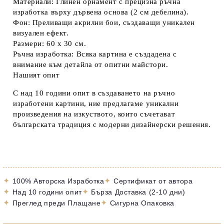
Материали:
Глинен орнамент с прецизна ръчна
изработка върху дървена основа (2 см дебелина).
Фон:
Преливащи акрилни бои, създаващи уникален
визуален ефект.
Размери:
60 х 30 см.
Ръчна изработка:
Всяка картина е създадена с
внимание към детайла от опитни майстори.
Нашият опит
С над 10 години опит в създаването на
ръчно
изработени картини
, ние предлагаме уникални
произведения на изкуството, които съчетават
българската традиция
с модерни дизайнерски решения.
✦
✦
100% Авторска Изработка
Сертификат от автора
✦
✦
Над 10 години опит
Бърза Доставка (2-10 дни)
✦
✦
Преглед преди Плащане
Сигурна Опаковка