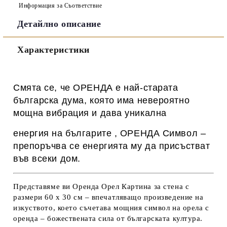
Информация за Съответствие
Детайлно описание
Съгласен съм с
Политиката за лични данни
Характеристики
Ние ще се свържем с вас в рамките на работния ден.
Смята се, че ОРЕНДА
е най-старата
българска дума, която има невероятно
мощна вибрация
и дава уникална
енергия на българите , ОРЕНДА Символ –
препоръчва се енергията му да присъстват
във всеки дом.
Представяме ви
Оренда Орел Картина за стена
с
размери 60 х 30 см – впечатляващо произведение на
изкуството, което съчетава мощния символ на
орела
с
оренда
– божествената сила от българската култура.