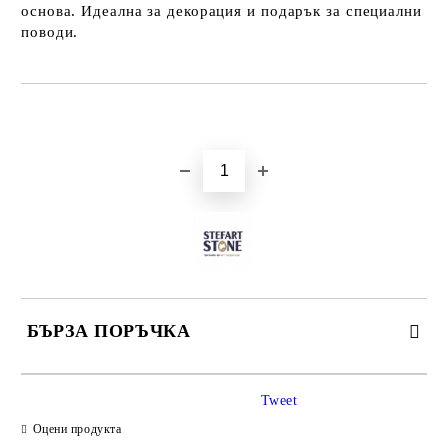
основа. Идеална за декорация и подарък за специални
поводи.
Добави в желани
БЪРЗА ПОРЪЧКА
САМО ПОПЪЛНЕТЕ 3 ПОЛЕТА
Tweet
Оцени продукта