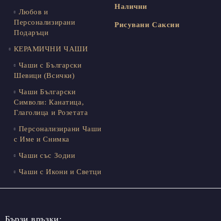
Налични
Любов и
Персонализирани
Рисувани Саксии
Подаръци
КЕРАМИЧНИ ЧАШИ
Чаши с Български
Шевици (Всички)
Чаши Български
Символи: Канатица,
Глаголица и Розетата
Персонализирани Чаши
с Име и Снимка
Чаши със Зодии
Чаши с Икони и Светци
Бързи връзки: