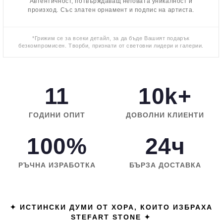
Автентичност, потвърждаващ неговата уникалност и
произход. Със златен орнамент и подпис на артиста.
*Грижим се за всеки детайл, за да бъде Вашият подарък
безкомпромисен. Творби, признати от световни лидери и галерии.
11
10k+
ГОДИНИ ОПИТ
ДОВОЛНИ КЛИЕНТИ
100%
24ч
РЪЧНА ИЗРАБОТКА
БЪРЗА ДОСТАВКА
✦ ИСТИНСКИ ДУМИ ОТ ХОРА, КОИТО ИЗБРАХА
STEFART STONE ✦