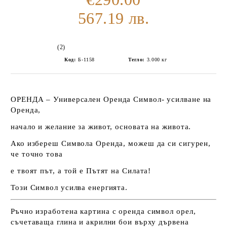
567.19 лв.
(2)
Код:
Б-1158
Тегло:
3.000
кг
ОРЕНДА
– Универсален Оренда Символ- усилване на
Оренда,
начало и желание за живот, основата на живота.
Ако избереш Символа Оренда, можеш да си сигурен,
че точно това
е твоят път, а той е Пътят на Силата!
Този Символ усилва енергията.
Ръчно изработена
картина с оренда символ орел
,
съчетаваща глина и акрилни бои върху дървена