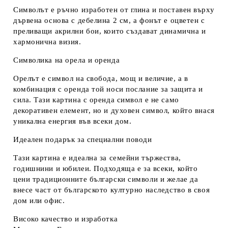
Символът е ръчно изработен от глина и поставен върху
дървена основа с дебелина 2 см, а фонът е оцветен с
преливащи
акрилни бои
, които създават динамична и
хармонична визия.
Символика на орела и оренда
Орелът
е символ на свобода, мощ и величие, а в
комбинация с
оренда
той носи послание за защита и
сила. Тази
картина с оренда символ
е не само
декоративен елемент, но и духовен символ, който внася
уникална енергия във всеки дом.
Идеален подарък за специални поводи
Тази картина е идеална за
семейни тържества
,
годишнини
и
юбилеи
. Подходяща е за всеки, който
цени
традиционните български символи
и желае да
внесе част от
българското културно наследство
в своя
дом или офис.
Високо качество и изработка