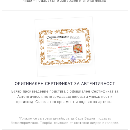
нищо – подаръкът е завършен и впечатляващ.
ОРИГИНАЛЕН СЕРТИФИКАТ ЗА АВТЕНТИЧНОСТ
Всяко произведение пристига с официален Сертификат за
Автентичност, потвърждаващ неговата уникалност и
произход. Със златен орнамент и подпис на артиста.
*Грижим се за всеки детайл, за да бъде Вашият подарък
безкомпромисен. Творби, признати от световни лидери и галерии.