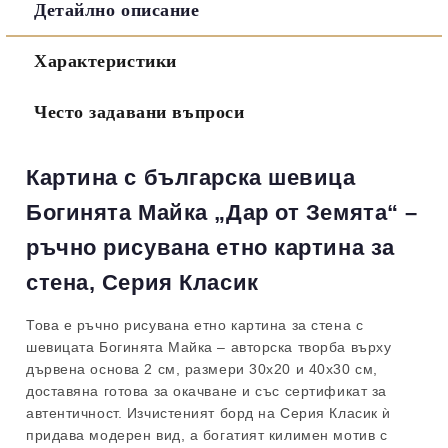
Детайлно описание
Съгласен съм с
Политиката за лични данни
Характеристики
Ние ще се свържем с вас в рамките на работния ден.
Често задавани въпроси
Картина с българска шевица
Богинята Майка „Дар от Земята“ –
ръчно рисувана етно картина за
стена, Серия Класик
Това е ръчно рисувана етно картина за стена с
шевицата Богинята Майка – авторска творба върху
дървена основа 2 см, размери 30х20 и 40х30 см,
доставяна готова за окачване и със сертификат за
автентичност. Изчистеният борд на Серия Класик ѝ
придава модерен вид, а богатият килимен мотив с