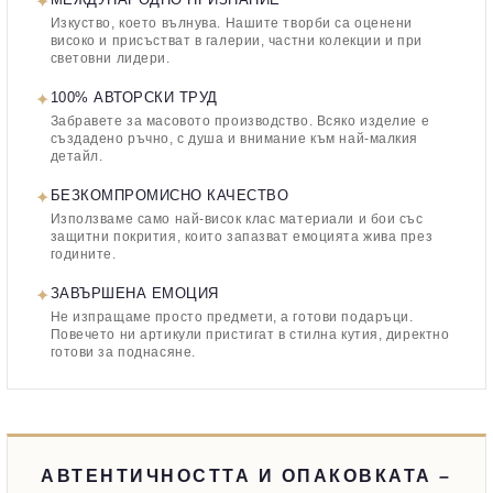
✦
МЕЖДУНАРОДНО ПРИЗНАНИЕ
Изкуство, което вълнува. Нашите творби са оценени
високо и присъстват в галерии, частни колекции и при
световни лидери.
✦
100% АВТОРСКИ ТРУД
Забравете за масовото производство. Всяко изделие е
създадено ръчно, с душа и внимание към най-малкия
детайл.
✦
БЕЗКОМПРОМИСНО КАЧЕСТВО
Използваме само най-висок клас материали и бои със
защитни покрития, които запазват емоцията жива през
годините.
✦
ЗАВЪРШЕНА ЕМОЦИЯ
Не изпращаме просто предмети, а готови подаръци.
Повечето ни артикули пристигат в стилна кутия, директно
готови за поднасяне.
АВТЕНТИЧНОСТТА И ОПАКОВКАТА –