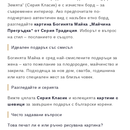
Земята“ (Серия Класик) е с изчистен борд – за
съвременен интериор. Ако предпочитате по-
подчертано автентичен вид с назъбен етно борд,
разгледайте
картина Богинята Майка „Майчина
Прегръдка“ от Серия Традиция
. Изборът е въпрос
на стил – посланието е същото.
Идеален подарък със смисъл
Богинята Майка е сред най-смислените подаръци за
жена – като пожелание за плодородие, майчинство и
закрила. Подходяща за нов дом, сватба, годишнина
или като специален жест за близък човек.
Разгледайте и серията
Вижте цялата
Серия Класик
и колекцията
картини с
шевици
за завършен подарък с български корени.
Често задавани въпроси
Това печат ли е или ръчно рисувана картина?