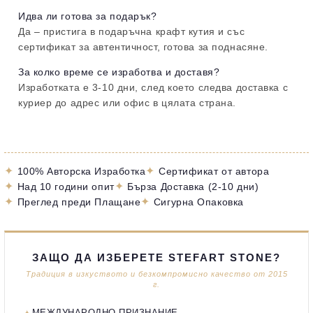
Идва ли готова за подарък?
Да – пристига в подаръчна крафт кутия и със
сертификат за автентичност, готова за поднасяне.
За колко време се изработва и доставя?
Изработката е 3-10 дни, след което следва доставка с
куриер до адрес или офис в цялата страна.
✦
✦
100% Авторска Изработка
Сертификат от автора
✦
✦
Над 10 години опит
Бърза Доставка (2-10 дни)
✦
✦
Преглед преди Плащане
Сигурна Опаковка
ЗАЩО ДА ИЗБЕРЕТЕ STEFART STONE?
Традиция в изкуството и безкомпромисно качество от 2015
г.