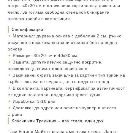
антре. 40х30 см е по-изявена картина над диван или
легло. За голяма свободна стена комбинирайте
няколко творби в композиция.
Спецификации
✦
Материал: дървена основа с дебелина 2 см, ръчно
рисувано с висококачествени акрилни бои на водна
основа
✦
Размери: 30х20 см и 40х30 см
✦
Защита: допълнително защитно покритие,
позволяващо внимателно почистване
✦
Закачване: скрита закачалка за картини тип трион на
гърба – закача се веднага, не се подава отпред
✦
В комплекта: картината, сертификат за автентичност
с подпис на автора, подаръчна крафт кутия
✦
Изработка: 3-10 дни
✦
Доставка: до адрес или офис на куриер в цялата
страна
Класик или Традиция – два стила, един дух
Тази Богиня Майка предлагаме в два стила. „Дар от