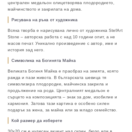
централен медальон олицетворява плодородието,
майчинството и закрилата на дома.
Рисувана на ръка от художника
Всяка творба е нарисувана лично от художника StefArt
Stone – авторска работа с над 10 години опит, а не
масов печат. Уникално произведение с автор, име и
история зад него.
Символика на Богинята Майка
Великата Богиня Майка е праобраз на земята, която
ражда и пази живота. В българската шевица тя
символизира плодородие, майчинска закрила и
продължение на рода. Централният медальон е
сърцето на композицията – знак за дом, изобилие и
хармония. Затова тази картина е особено силен
подарък за жена, за майка или за младо семейство.
Кой размер да изберете
30х20 см е чудесен акцент над скрин, бюро или в