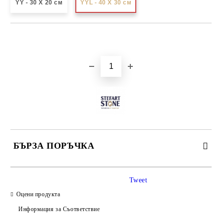
YY - 30 X 20 см
YYL - 40 X 30 см
Добави в желани
БЪРЗА ПОРЪЧКА
САМО ПОПЪЛНЕТЕ 3 ПОЛЕТА
Tweet
Оцени продукта
Информация за Съответствие