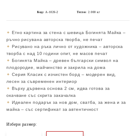
Код:
А-1026-2
Тегло:
2.000
кг
✦
Етно картина за стена с шевица Богинята Майка –
ръчно рисувана авторска творба, не печат
✦
Рисувано на ръка лично от художника – авторска
творба с над 10 години опит, не масов печат
✦
Богинята Майка – древен български символ на
плодородие, майчинство и закрила на дома
✦
Серия Класик с изчистен борд – модерен вид,
лесен за съвременен интериор
✦
Върху дървена основа 2 см, идва готова за
окачване със скрита закачалка
✦
Идеален подарък за нов дом, сватба, за жена и за
майка – със сертификат за автентичност
Избери размер: