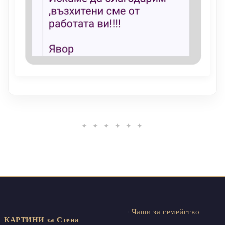
✦ ✦ ✦ ✦ ✦ ✦
Чаши за семейство
КАРТИНИ за Стена