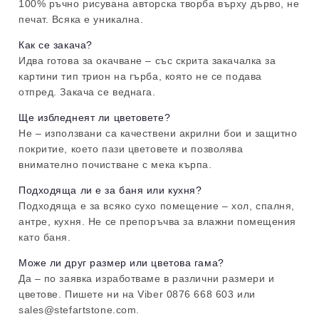
100% ръчно рисувана авторска творба върху дърво, не
печат. Всяка е уникална.
Как се закача?
Идва готова за окачване – със скрита закачалка за
картини тип трион на гърба, която не се подава
отпред. Закача се веднага.
Ще избледнеят ли цветовете?
Не – използвани са качествени акрилни бои и защитно
покритие, което пази цветовете и позволява
внимателно почистване с мека кърпа.
Подходяща ли е за баня или кухня?
Подходяща е за всяко сухо помещение – хол, спалня,
антре, кухня. Не се препоръчва за влажни помещения
като баня.
Може ли друг размер или цветова гама?
Да – по заявка изработваме в различни размери и
цветове. Пишете ни на Viber 0876 668 603 или
sales@stefartstone.com.