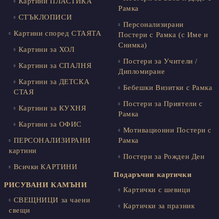
Картини ПЛАСТИКА
Рамка
СТЪКЛОПИСИ
Персонализирани
Картини според СТАЯТА
Постери с Рамка (с Име и
Снимка)
Картини за ХОЛ
Постери за Учители /
Картини за СПАЛНЯ
Дипломиране
Картини за ДЕТСКА
Бебешки Визитки с Рамка
СТАЯ
Постери за Приятели с
Картини за КУХНЯ
Рамка
Картини за ОФИС
Мотивационни Постери с
ПЕРСОНАЛИЗИРАНИ
Рамка
картини
Постери за Рожден Ден
Всички КАРТИНИ
Подаръчни картички
РИСУВАНИ КАМЪНИ
Картички с шевици
СВЕЩНИЦИ за чаени
Картички за празник
свещи