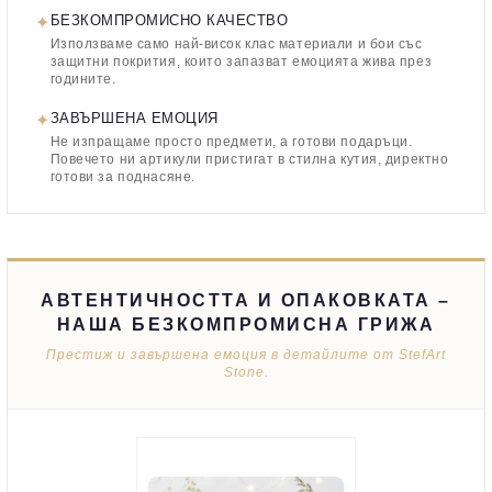
✦
БЕЗКОМПРОМИСНО КАЧЕСТВО
Използваме само най-висок клас материали и бои със
защитни покрития, които запазват емоцията жива през
годините.
✦
ЗАВЪРШЕНА ЕМОЦИЯ
Не изпращаме просто предмети, а готови подаръци.
Повечето ни артикули пристигат в стилна кутия, директно
готови за поднасяне.
АВТЕНТИЧНОСТТА И ОПАКОВКАТА –
НАША БЕЗКОМПРОМИСНА ГРИЖА
Престиж и завършена емоция в детайлите от StefArt
Stone.