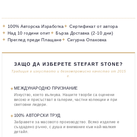
✦
✦
100% Авторска Изработка
Сертификат от автора
✦
✦
Над 10 години опит
Бърза Доставка (2-10 дни)
✦
✦
Преглед преди Плащане
Сигурна Опаковка
ЗАЩО ДА ИЗБЕРЕТЕ STEFART STONE?
Традиция в изкуството и безкомпромисно качество от 2015
г.
✦
МЕЖДУНАРОДНО ПРИЗНАНИЕ
Изкуство, което вълнува. Нашите творби са оценени
високо и присъстват в галерии, частни колекции и при
световни лидери.
✦
100% АВТОРСКИ ТРУД
Забравете за масовото производство. Всяко изделие е
създадено ръчно, с душа и внимание към най-малкия
детайл.