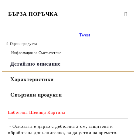
БЪРЗА ПОРЪЧКА
САМО ПОПЪЛНЕТЕ 3 ПОЛЕТА
Tweet
Оцени продукта
Информация за Съответствие
Детайлно описание
Съгласен съм с
Политиката за лични данни
Характеристики
Ние ще се свържем с вас в рамките на работния ден.
Свързани продукти
Елбетица Шевица Картина
- Основата е дърво с дебелина 2 см, защитена и
обработена допълнително, за да устои на времето.