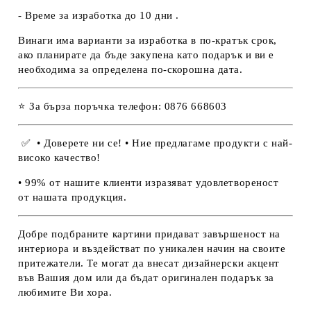
- Време за изработка до 10 дни .
Винаги има варианти за изработка в по-кратък срок,
ако планирате да бъде закупена като подарък и ви е
необходима за определена по-скорошна дата.
⭐ За бърза поръчка телефон: 0876 668603
✅
• Доверете ни се! • Ние предлагаме продукти с най-
високо качество!
• 99% от нашите клиенти изразяват удовлетвореност
от нашата продукция.
Добре подбраните картини придават завършеност на
интериора и въздействат по уникален начин на своите
притежатели. Те могат да внесат дизайнерски акцент
във Вашия дом или да бъдат оригинален подарък за
любимите Ви хора.