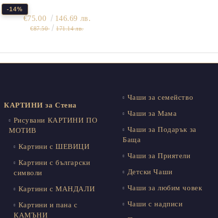
-14%
€75.00
146.69 лв.
€87.50
171.14 лв.
Чаши за семейство
КАРТИНИ за Стена
Чаши за Мама
Рисувани КАРТИНИ ПО
Чаши за Подарък за
МОТИВ
Баща
Картини с ШЕВИЦИ
Чаши за Приятели
Картини с български
Детски Чаши
символи
Чаши за любим човек
Картини с МАНДАЛИ
Чаши с надписи
Картини и пана с
КАМЪНИ