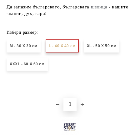
Да запазим българското, българската
шевица
- нашите
знание, дух, вяра!
Избери размер:
М - 30 Х 30 см
L - 40 X 40 см
XL - 50 X 50 см
XXXL - 60 X 60 см
Добави в желани