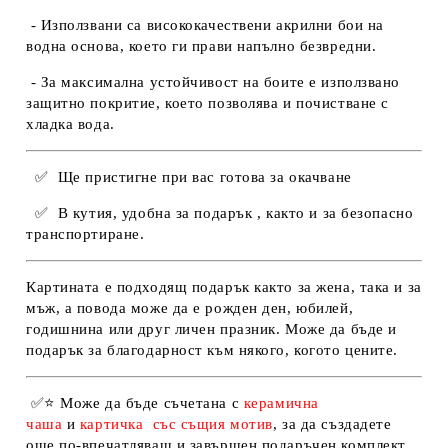
- Използвани са висококачествени акрилни бои на
водна основа, което ги прави напълно безвредни.
- За максимална устойчивост на боите е използвано
защитно покритие, което позволява и почистване с
хладка вода.
✅
Ще пристигне при вас готова за окачване
✅
В кутия, удобна за подарък , както и за безопасно
транспортиране.
Картината е подходящ подарък както за жена, така и за
мъж, а повода може да е рожден ден, юбилей,
годишнина или друг личен празник. Може да бъде и
подарък за благодарност към някого, когото цените.
✅
⭐
Може да бъде съчетана с
керамична
чаша
и
картичка
със същия мотив
, за да създадете
още по-впечатляващ и завършен подаръчен комплект