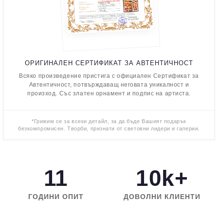
ОРИГИНАЛЕН СЕРТИФИКАТ ЗА АВТЕНТИЧНОСТ
Всяко произведение пристига с официален Сертификат за
Автентичност, потвърждаващ неговата уникалност и
произход. Със златен орнамент и подпис на артиста.
*Грижим се за всеки детайл, за да бъде Вашият подарък
безкомпромисен. Творби, признати от световни лидери и галерии.
11
10k+
ГОДИНИ ОПИТ
ДОВОЛНИ КЛИЕНТИ