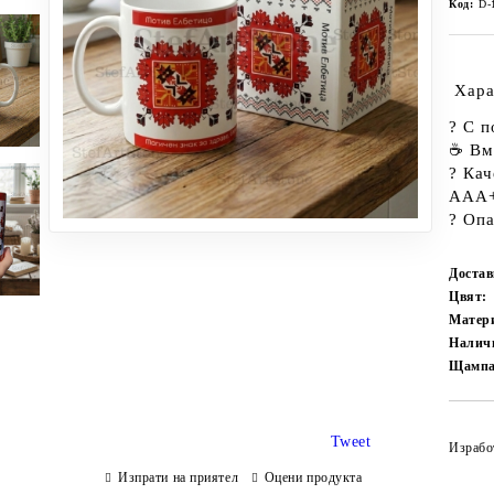
Код:
D-
Хара
?
С п
☕
Вм
?
Кач
ААА+)
?
Опа
Достав
Цвят:
Матер
Налич
Щампа
Tweet
Изработ
Изпрати на приятел
Оцени продукта