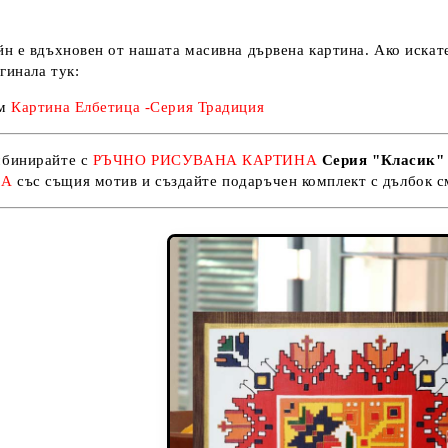
йн е вдъхновен от нашата масивна дървена картина. Ако искате 
гинала тук:
м
Картина Елбетица -
Серия Традиция
бинирайте с
РЪЧНО РИСУВАНА КАРТИНА
Серия "Класик" 
КА
със същия мотив и създайте
подаръчен комплект с дълбок с