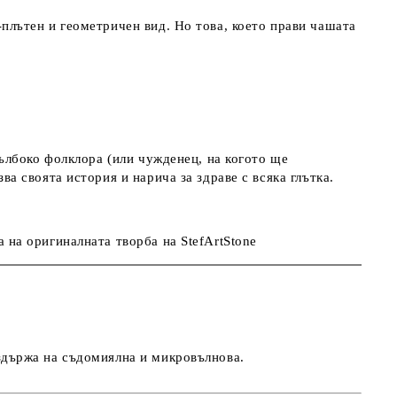
плътен и геометричен вид. Но това, което прави чашата
дълбоко фолклора (или чужденец, на когото ще
а своята история и нарича за здраве с всяка глътка.
 на оригиналната творба на StefArtStone
здържа на съдомиялна и микровълнова.