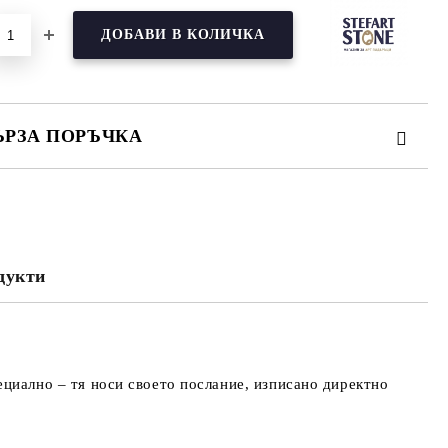
ЪРЗА ПОРЪЧКА
МО ПОПЪЛНЕТЕ 3 ПОЛЕТА
дукти
Съгласен съм с
Политиката за лични
данни
е ще се свържем с вас в рамките на работния ден.
ециално – тя носи своето послание, изписано директно