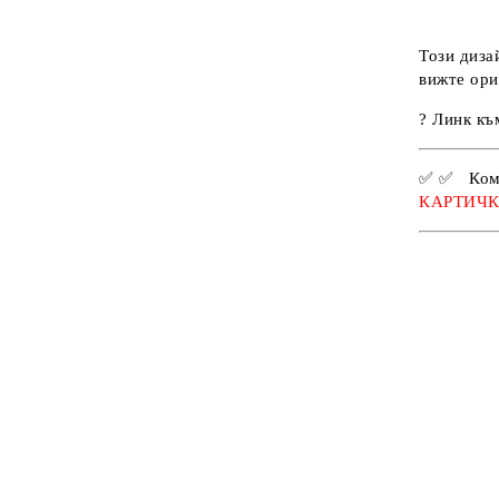
Постери за Приятели с Рамка
Подарък за Имен Ден
Подаръци за МЪЖ
Мотивационни Постери с Рамка
Този диза
Подарък за 8-ми март
Подаръци за ДЕТЕ
вижте ори
Подарък за Свети Валентин
Подаръци за ЗОДИИ
? Линк къ
Подарък за ОВЕН
✅
✅
Ком
Подарък за ТЕЛЕЦ
КАРТИЧ
Подарък за БЛИЗНАЦИ
Подарък за ЛЪВ
Подарък за ДЕВА
Подарък за ВЕЗНИ
Подарък за СКОРПИОН
Подарък за СТРЕЛЕЦ
Подарък за КОЗИРОГ