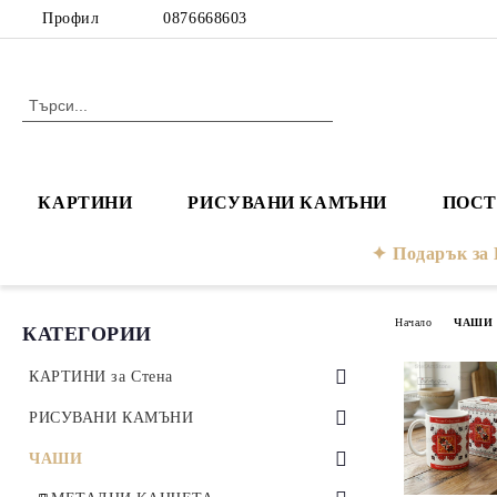
Профил
0876668603
КАРТИНИ
РИСУВАНИ КАМЪНИ
ПОСТ
Подарък з
Начало
ЧАШИ
КАТЕГОРИИ
КАРТИНИ за Стена
Рисувани КАРТИНИ ПО МОТИВ
РИСУВАНИ КАМЪНИ
Картини с ШЕВИЦИ
Рисувани КАРТИНИ ПО ФОРМАТ
СВЕЩНИЦИ за чаени свещи
ЧАШИ
Картини с шевици Серия