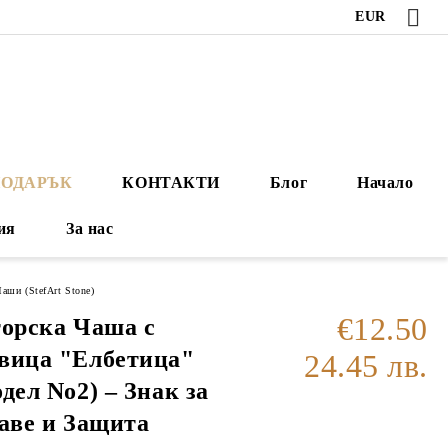
EUR
ПОДАРЪК
КОНТАКТИ
Блог
Начало
ия
За нас
аши (StefArt Stone)
€12.50
орска Чаша с
вица "Елбетица"
24.45 лв.
дел No2) – Знак за
аве и Защита