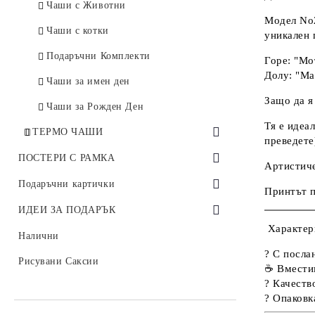
Чаши с Животни
Модел No2
Чаши с котки
уникален 
Подаръчни Комплекти
Горе:
"Мо
Долу:
"Ма
Чаши за имен ден
Защо да я
Чаши за Рожден Ден
Тя е идеа
ТЕРМО ЧАШИ
преведете
Термо Чаши със Зодии
ПОСТЕРИ С РАМКА
Артистиче
Постери за Семейство с Рамка
Подаръчни картички
Принтът п
Постери за Баба и Дядо с Рамка
Картички с шевици
ИДЕИ ЗА ПОДАРЪК
Характер
Персонализирани Постери с Рамка (с
Картички за празник
ПОДАРЪЦИ ПО ПОВОД
Налични
Име и Снимка)
?
С посла
Картички за Рожден Ден
Подаръци за Дипломиране и
Рисувани Саксии
ПОДАРЪЦИ ЗА
☕
Вмести
Постери за Учители / Дипломиране
Абитуриентски Бал
?
Качеств
Подаръци за Учител
?
Опаковк
Бебешки Визитки с Рамка
Подарък за рожден ден
Подаръци за ЖЕНА