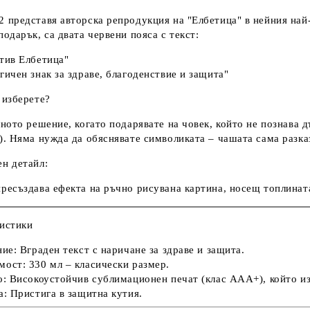
 представя авторска репродукция на "Елбетица" в нейния най-
подарък, са двата червени пояса с текст:
тив Елбетица"
гичен знак за здраве, благоденствие и защита"
 изберете?
лното решение, когато подарявате на човек, който не познава 
). Няма нужда да обяснявате символиката – чашата сама разказв
н детайл:
ресъздава ефекта на ръчно рисувана картина, носещ топлината
истики
ние:
Вграден текст с наричане за здраве и защита.
мост:
330 мл – класически размер.
о:
Високоустойчив сублимационен печат (клас ААА+), който и
а:
Пристига в защитна кутия.