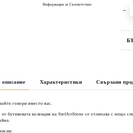
Информация за Съответствие
Б
СА
 описание
Характеристики
Свързани про
Ни
който говори вместо вас.
 от бутиковата колекция на
StefArtStone
се отличава с нещо сп
айна.
мисия: