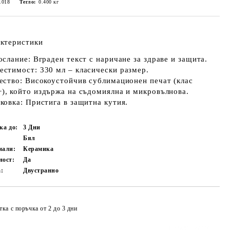
1018
Тегло:
0.400
кг
ктеристики
ослание:
Вграден текст с наричане за здраве и защита.
естимост:
330 мл – класически размер.
ество:
Високоустойчив сублимационен печат (клас
, който издържа на съдомиялна и микровълнова.
ковка:
Пристига в защитна кутия.
ка до:
3
Дни
Бял
иали:
Керамика
ност:
Да
:
Двустранно
ка с поръчка от 2 до 3 дни
Добави в желани