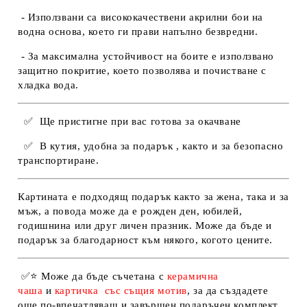
- Използвани са висококачествени акрилни бои на
водна основа, което ги прави напълно безвредни.
- За максимална устойчивост на боите е използвано
защитно покритие, което позволява и почистване с
хладка вода.
✅
Ще пристигне при вас готова за окачване
✅
В кутия, удобна за подарък , както и за безопасно
транспортиране.
Картината е подходящ подарък както за жена, така и за
мъж, а повода може да е рожден ден, юбилей,
годишнина или друг личен празник. Може да бъде и
подарък за благодарност към някого, когото цените.
✅
⭐
Може да бъде съчетана с
керамична
чаша
и
картичка
със същия мотив
, за да създадете
още по-впечатляващ и завършен подаръчен комплект