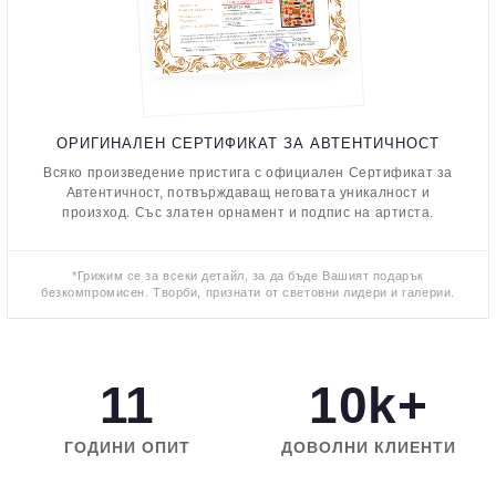
ОРИГИНАЛЕН СЕРТИФИКАТ ЗА АВТЕНТИЧНОСТ
Всяко произведение пристига с официален Сертификат за
Автентичност, потвърждаващ неговата уникалност и
произход. Със златен орнамент и подпис на артиста.
*Грижим се за всеки детайл, за да бъде Вашият подарък
безкомпромисен. Творби, признати от световни лидери и галерии.
11
10k+
ГОДИНИ ОПИТ
ДОВОЛНИ КЛИЕНТИ