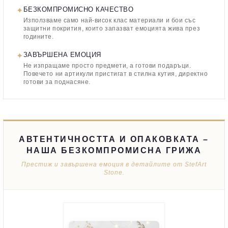
✦
БЕЗКОМПРОМИСНО КАЧЕСТВО
Използваме само най-висок клас материали и бои със
защитни покрития, които запазват емоцията жива през
годините.
✦
ЗАВЪРШЕНА ЕМОЦИЯ
Не изпращаме просто предмети, а готови подаръци.
Повечето ни артикули пристигат в стилна кутия, директно
готови за поднасяне.
АВТЕНТИЧНОСТТА И ОПАКОВКАТА –
НАША БЕЗКОМПРОМИСНА ГРИЖА
Престиж и завършена емоция в детайлите от StefArt
Stone.