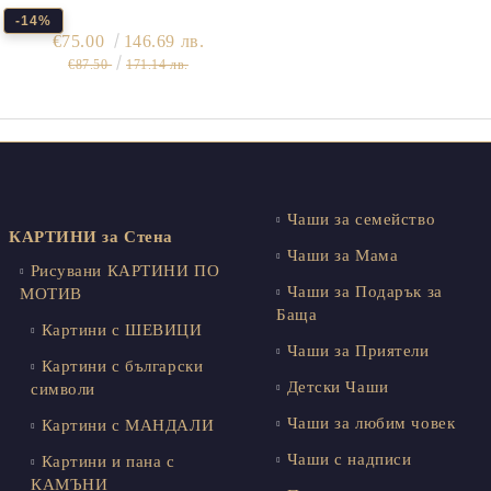
-14%
€75.00
146.69 лв.
€87.50
171.14 лв.
Чаши за семейство
КАРТИНИ за Стена
Чаши за Мама
Рисувани КАРТИНИ ПО
Чаши за Подарък за
МОТИВ
Баща
Картини с ШЕВИЦИ
Чаши за Приятели
Картини с български
Детски Чаши
символи
Чаши за любим човек
Картини с МАНДАЛИ
Чаши с надписи
Картини и пана с
КАМЪНИ