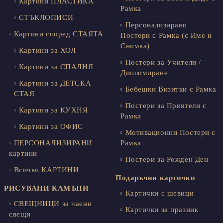
Картини ПЛАСТИКА
Рамка
СТЪКЛОПИСИ
Персонализирани
Картини според СТАЯТА
Постери с Рамка (с Име и
Снимка)
Картини за ХОЛ
Постери за Учители /
Картини за СПАЛНЯ
Дипломиране
Картини за ДЕТСКА
Бебешки Визитки с Рамка
СТАЯ
Постери за Приятели с
Картини за КУХНЯ
Рамка
Картини за ОФИС
Мотивационни Постери с
ПЕРСОНАЛИЗИРАНИ
Рамка
картини
Постери за Рожден Ден
Всички КАРТИНИ
Подаръчни картички
РИСУВАНИ КАМЪНИ
Картички с шевици
СВЕЩНИЦИ за чаени
Картички за празник
свещи