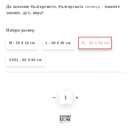
Да запазим българското, българската
шевица
- нашите
знание, дух, вяра!
Избери размер:
М - 30 Х 30 см
L - 40 X 40 см
XL - 50 X 50 см
XXXL - 60 X 60 см
Добави в желани