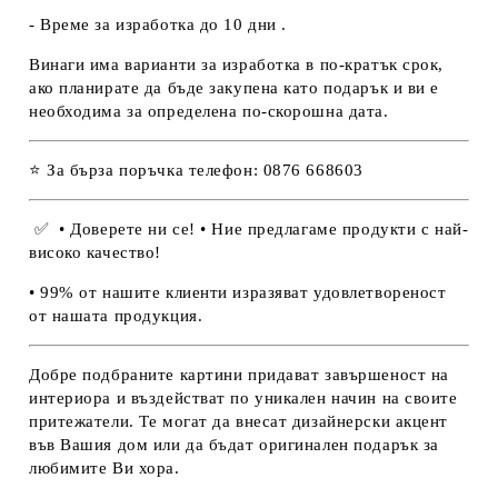
- Време за изработка до 10 дни .
Винаги има варианти за изработка в по-кратък срок,
ако планирате да бъде закупена като подарък и ви е
необходима за определена по-скорошна дата.
⭐ За бърза поръчка телефон: 0876 668603
✅
• Доверете ни се! • Ние предлагаме продукти с най-
високо качество!
• 99% от нашите клиенти изразяват удовлетвореност
от нашата продукция.
Добре подбраните картини придават завършеност на
интериора и въздействат по уникален начин на своите
притежатели. Те могат да внесат дизайнерски акцент
във Вашия дом или да бъдат оригинален подарък за
любимите Ви хора.