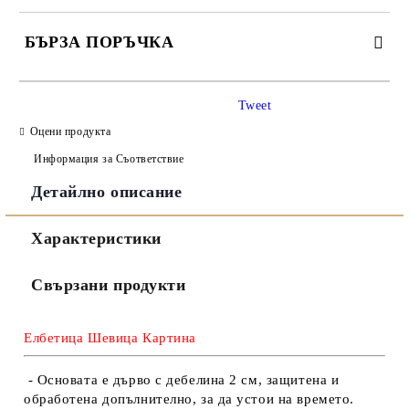
БЪРЗА ПОРЪЧКА
САМО ПОПЪЛНЕТЕ 3 ПОЛЕТА
Tweet
Оцени продукта
Информация за Съответствие
Детайлно описание
Съгласен съм с
Политиката за лични данни
Характеристики
Ние ще се свържем с вас в рамките на работния ден.
Свързани продукти
Елбетица Шевица Картина
- Основата е дърво с дебелина 2 см, защитена и
обработена допълнително, за да устои на времето.