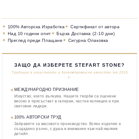
✦
✦
100% Авторска Изработка
Сертификат от автора
✦
✦
Над 10 години опит
Бърза Доставка (2-10 дни)
✦
✦
Преглед преди Плащане
Сигурна Опаковка
ЗАЩО ДА ИЗБЕРЕТЕ STEFART STONE?
Традиция в изкуството и безкомпромисно качество от 2015
г.
✦
МЕЖДУНАРОДНО ПРИЗНАНИЕ
Изкуство, което вълнува. Нашите творби са оценени
високо и присъстват в галерии, частни колекции и при
световни лидери.
✦
100% АВТОРСКИ ТРУД
Забравете за масовото производство. Всяко изделие е
създадено ръчно, с душа и внимание към най-малкия
детайл.