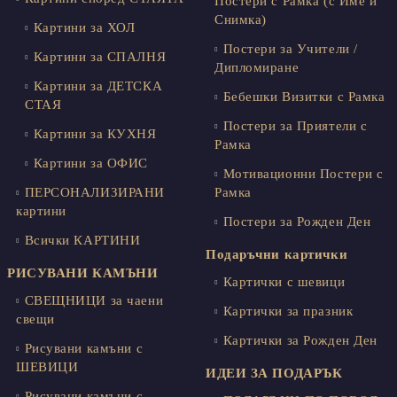
Постери с Рамка (с Име и
Снимка)
Картини за ХОЛ
Постери за Учители /
Картини за СПАЛНЯ
Дипломиране
Картини за ДЕТСКА
Бебешки Визитки с Рамка
СТАЯ
Постери за Приятели с
Картини за КУХНЯ
Рамка
Картини за ОФИС
Мотивационни Постери с
ПЕРСОНАЛИЗИРАНИ
Рамка
картини
Постери за Рожден Ден
Всички КАРТИНИ
Подаръчни картички
РИСУВАНИ КАМЪНИ
Картички с шевици
СВЕЩНИЦИ за чаени
Картички за празник
свещи
Картички за Рожден Ден
Рисувани камъни с
ШЕВИЦИ
ИДЕИ ЗА ПОДАРЪК
Рисувани камъни с