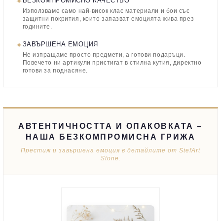
✦
БЕЗКОМПРОМИСНО КАЧЕСТВО
Използваме само най-висок клас материали и бои със
защитни покрития, които запазват емоцията жива през
годините.
✦
ЗАВЪРШЕНА ЕМОЦИЯ
Не изпращаме просто предмети, а готови подаръци.
Повечето ни артикули пристигат в стилна кутия, директно
готови за поднасяне.
АВТЕНТИЧНОСТТА И ОПАКОВКАТА –
НАША БЕЗКОМПРОМИСНА ГРИЖА
Престиж и завършена емоция в детайлите от StefArt
Stone.