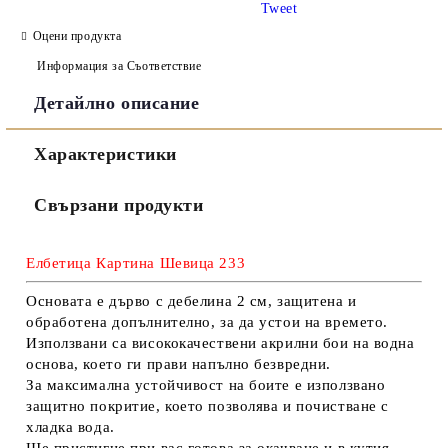
Tweet
Оцени продукта
Информация за Съответствие
Детайлно описание
Съгласен съм с
Политиката за лични данни
Характеристики
Ние ще се свържем с вас в рамките на работния ден.
Свързани продукти
Елбетица Картина Шевица 233
Основата е дърво с дебелина 2 см, защитена и
обработена допълнително, за да устои на времето.
Използвани са висококачествени акрилни бои на водна
основа, което ги прави напълно безвредни.
За максимална устойчивост на боите е използвано
защитно покритие, което позволява и почистване с
хладка вода.
Ще пристигне при вас готова за окачване и в кутия,