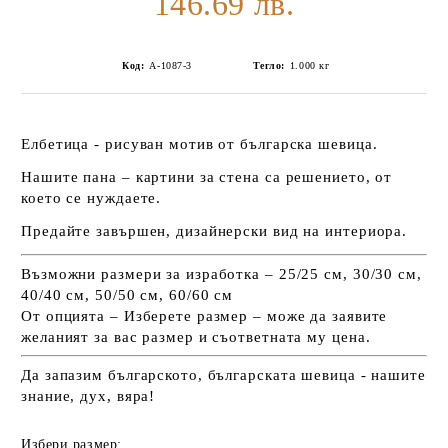
146.69 лв.
Код:
А-1087-3
Тегло:
1.000
кг
Елбетица - рисуван мотив от българска шевица.
Нашите пана – картини за стена са решението, от
което се нуждаете.
Предайте завършен, дизайнерски вид на интериора.
Възможни размери за изработка – 25/25 см, 30/30 см,
40/40 см, 50/50 см, 60/60 см
От опцията – Изберете размер – може да заявите
желаният за вас размер и съответната му цена.
Да запазим българското, българската шевица - нашите
знание, дух, вяра!
Избери размер: