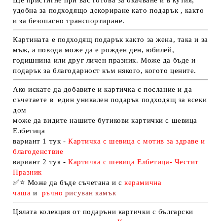
удобна за подходящо декориране като подарък , както
и за безопасно транспортиране.
Картината е подходящ подарък както за жена, така и за
мъж, а повода може да е рожден ден, юбилей,
годишнина или друг личен празник. Може да бъде и
подарък за благодарност към някого, когото цените.
Ако искате да добавите и картичка с послание и да
съчетаете в един уникален подарък подходящ за всеки
дом
може да видите нашите бутикови картички с шевица
Елбетица
вариант 1 тук -
Картичка с шевица с мотив за здраве и
благоденствие
вариант 2 тук -
Картичка с шевица Елбетица- Честит
Празник
✅
⭐
Може да бъде съчетана и с
керамична
чаша
и
ръчно
рисуван камък
Цялата колекция от подаръни картички с български