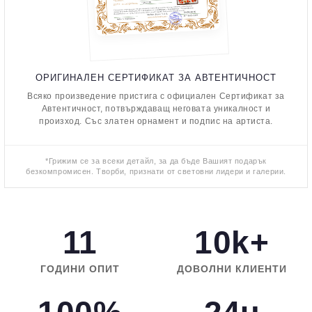
ОРИГИНАЛЕН СЕРТИФИКАТ ЗА АВТЕНТИЧНОСТ
Всяко произведение пристига с официален Сертификат за
Автентичност, потвърждаващ неговата уникалност и
произход. Със златен орнамент и подпис на артиста.
*Грижим се за всеки детайл, за да бъде Вашият подарък
безкомпромисен. Творби, признати от световни лидери и галерии.
11
10k+
ГОДИНИ ОПИТ
ДОВОЛНИ КЛИЕНТИ