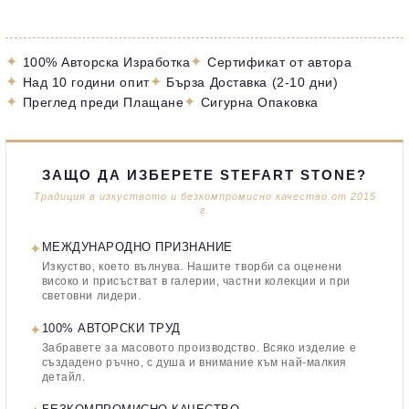
✦
✦
100% Авторска Изработка
Сертификат от автора
✦
✦
Над 10 години опит
Бърза Доставка (2-10 дни)
✦
✦
Преглед преди Плащане
Сигурна Опаковка
ЗАЩО ДА ИЗБЕРЕТЕ STEFART STONE?
Традиция в изкуството и безкомпромисно качество от 2015
г.
✦
МЕЖДУНАРОДНО ПРИЗНАНИЕ
Изкуство, което вълнува. Нашите творби са оценени
високо и присъстват в галерии, частни колекции и при
световни лидери.
✦
100% АВТОРСКИ ТРУД
Забравете за масовото производство. Всяко изделие е
създадено ръчно, с душа и внимание към най-малкия
детайл.