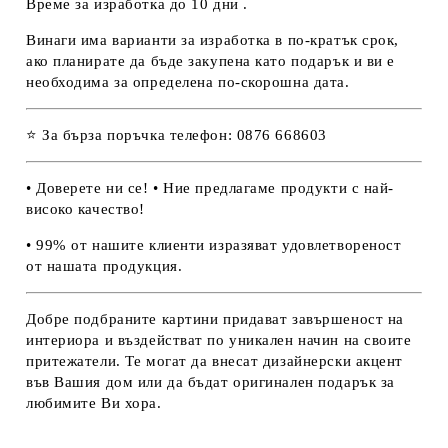
Време за изработка до 10 дни .
Винаги има варианти за изработка в по-кратък срок,
ако планирате да бъде закупена като подарък и ви е
необходима за определена по-скорошна дата.
⭐ За бърза поръчка телефон: 0876 668603
• Доверете ни се! • Ние предлагаме продукти с най-
високо качество!
• 99% от нашите клиенти изразяват удовлетвореност
от нашата продукция.
Добре подбраните картини придават завършеност на
интериора и въздействат по уникален начин на своите
притежатели. Те могат да внесат дизайнерски акцент
във Вашия дом или да бъдат оригинален подарък за
любимите Ви хора.