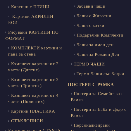
Забавни чаши
Картини с ПТИЦИ
Чаши с Животни
Картини АКРИЛНИ
БОИ
Чаши с котки
Рисувани КАРТИНИ ПО
Подаръчни Комплекти
ФОРМАТ
Чаши за имен ден
КОМПЛЕКТИ картини и
пана за стена
Чаши за Рожден Ден
Комплект картини от 2
ТЕРМО ЧАШИ
части (Диптих)
Термо Чаши със Зодии
Комплект картини от 3
ПОСТЕРИ С РАМКА
части (Триптих)
Постери за Семейство с
Комплект картини от 4
Рамка
части (Полиптих)
Постери за Баба и Дядо с
Картини ПЛАСТИКА
Рамка
СТЪКЛОПИСИ
Персонализирани
Картини според СТАЯТА