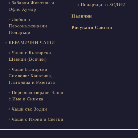
Забавни Животни и
Подаръци за ЗОДИИ
Офис Хумор
Налични
Любов и
Персонализирани
Рисувани Саксии
Подаръци
КЕРАМИЧНИ ЧАШИ
Чаши с Български
Шевици (Всички)
Чаши Български
Символи: Канатица,
Глаголица и Розетата
Персонализирани Чаши
с Име и Снимка
Чаши със Зодии
Чаши с Икони и Светци