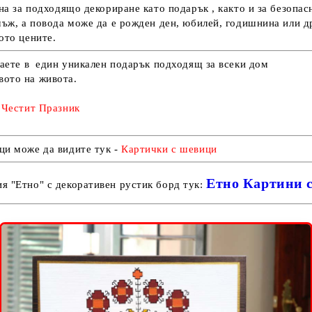
бна за подходящо декориране като подарък , както и за безопа
мъж, а повода може да е рожден ден, юбилей, годишнина или д
ото цените.
аете в един уникален подарък подходящ за всеки дом
вото на живота.
 Честит Празник
ци може да видите тук -
Карти
чки с шевици
Етно Картини 
я "Етно" с декоративен рустик борд тук: