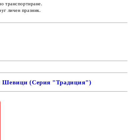
сно транспортиране.
руг личен празник.
с Шевици (Серия "Традиция")