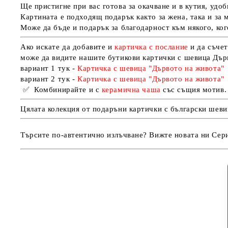
Ще пристигне при вас готова за окачване и в кутия, удо
Картината е подходящ подарък както за жена, така и за 
Може да бъде и подарък за благодарност към някого, ког
Ако искате да добавите и
картичка с послание
и да съчет
може да видите нашите бутикови картички с шевица Дър
вариант 1 тук -
Картичка с шевица "Дървото на живота
"
вариант 2 тук -
Картичка с шевица "Дървото на живота"
✅
Комбинирайте и с
керамична чаша
със същия мотив.
Цялата колекция от подаръни картички с български шеви
Търсите по-автентично излъчване? Вижте новата ни Сери