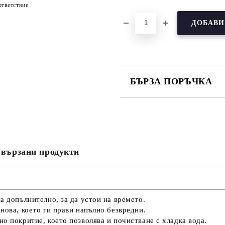
тветствие
БЪРЗА ПОРЪЧКА
САМО ПОПЪЛНЕТЕ 3 ПОЛЕТА
вързани продукти
Съгласен съм с
Политика
Ние ще се свържем с вас в рамки
а допълнително, за да устои на времето.
нова, което ги прави напълно безвредни.
о покритие, което позволява и почистване с хладка вода.