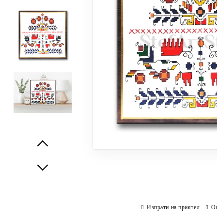
Prev
Next
Изпрати на приятел
О