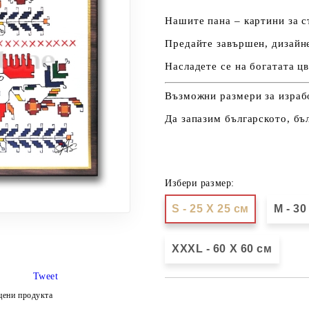
Нашите пана – картини за с
Предайте завършен, дизайн
Насладете се на богатата ц
Възможни размери за изработ
Да запазим българското, бъ
Избери размер:
S - 25 X 25 см
М - 30
XXXL - 60 X 60 см
Tweet
цени продукта
Добави в желани