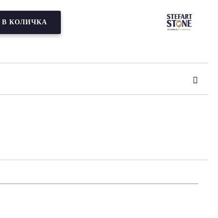
та за лични данни
те на работния ден.