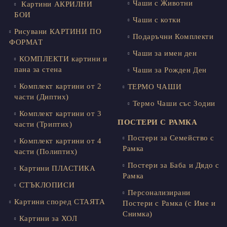
Чаши с Животни
Картини АКРИЛНИ
БОИ
Чаши с котки
Рисувани КАРТИНИ ПО
Подаръчни Комплекти
ФОРМАТ
Чаши за имен ден
КОМПЛЕКТИ картини и
пана за стена
Чаши за Рожден Ден
Комплект картини от 2
ТЕРМО ЧАШИ
части (Диптих)
Термо Чаши със Зодии
Комплект картини от 3
ПОСТЕРИ С РАМКА
части (Триптих)
Постери за Семейство с
Комплект картини от 4
Рамка
части (Полиптих)
Постери за Баба и Дядо с
Картини ПЛАСТИКА
Рамка
СТЪКЛОПИСИ
Персонализирани
Картини според СТАЯТА
Постери с Рамка (с Име и
Снимка)
Картини за ХОЛ