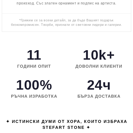
произход. Със златен орнамент и подпис на артиста.
*Грижим се за всеки детайл, за да бъде Вашият подарък
безкомпромисен. Творби, признати от световни лидери и галерии.
11
10k+
ГОДИНИ ОПИТ
ДОВОЛНИ КЛИЕНТИ
100%
24ч
РЪЧНА ИЗРАБОТКА
БЪРЗА ДОСТАВКА
✦ ИСТИНСКИ ДУМИ ОТ ХОРА, КОИТО ИЗБРАХА
STEFART STONE ✦