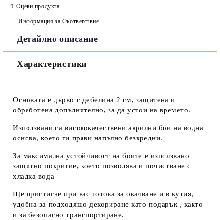
Оцени продукта
Информация за Съответствие
Детайлно описание
Съгласен съм с
Политиката за лични данни
Характеристики
Ние ще се свържем с вас в рамките на работния ден.
Основата е дърво с дебелина 2 см, защитена и
обработена допълнително, за да устои на времето.
Използвани са висококачествени акрилни бои на водна
основа, което ги прави напълно безвредни.
За максимална устойчивост на боите е използвано
защитно покритие, което позволява и почистване с
хладка вода.
Ще пристигне при вас готова за окачване и в кутия,
удобна за подходящо декориране като подарък , както
и за безопасно транспортиране.