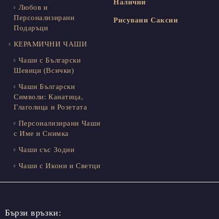
Налични
Любов и
Персонализирани
Рисувани Саксии
Подаръци
КЕРАМИЧНИ ЧАШИ
Чаши с Български
Шевици (Всички)
Чаши Български
Символи: Канатица,
Глаголица и Розетата
Персонализирани Чаши
с Име и Снимка
Чаши със Зодии
Чаши с Икони и Светци
Бързи връзки: