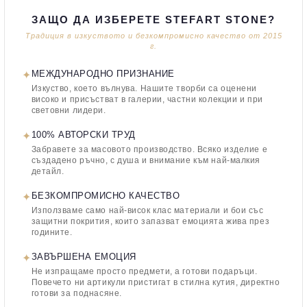
ЗАЩО ДА ИЗБЕРЕТЕ STEFART STONE?
Традиция в изкуството и безкомпромисно качество от 2015
г.
✦
МЕЖДУНАРОДНО ПРИЗНАНИЕ
Изкуство, което вълнува. Нашите творби са оценени
високо и присъстват в галерии, частни колекции и при
световни лидери.
✦
100% АВТОРСКИ ТРУД
Забравете за масовото производство. Всяко изделие е
създадено ръчно, с душа и внимание към най-малкия
детайл.
✦
БЕЗКОМПРОМИСНО КАЧЕСТВО
Използваме само най-висок клас материали и бои със
защитни покрития, които запазват емоцията жива през
годините.
✦
ЗАВЪРШЕНА ЕМОЦИЯ
Не изпращаме просто предмети, а готови подаръци.
Повечето ни артикули пристигат в стилна кутия, директно
готови за поднасяне.