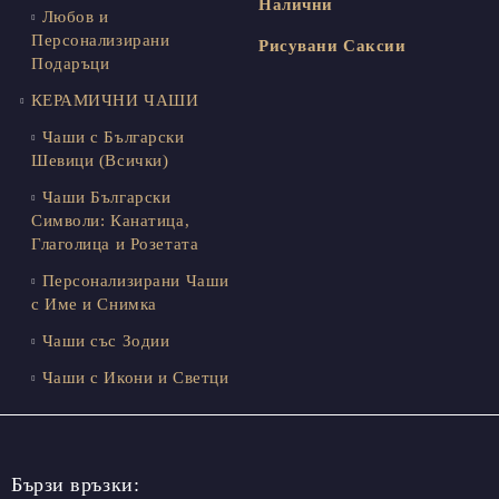
Налични
Любов и
Персонализирани
Рисувани Саксии
Подаръци
КЕРАМИЧНИ ЧАШИ
Чаши с Български
Шевици (Всички)
Чаши Български
Символи: Канатица,
Глаголица и Розетата
Персонализирани Чаши
с Име и Снимка
Чаши със Зодии
Чаши с Икони и Светци
Бързи връзки: