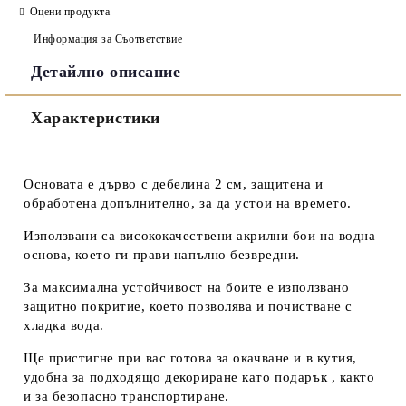
Оцени продукта
Информация за Съответствие
Детайлно описание
Съгласен съм с
Политиката за лични данни
Характеристики
Ние ще се свържем с вас в рамките на работния ден.
Основата е дърво с дебелина 2 см, защитена и
обработена допълнително, за да устои на времето.
Използвани са висококачествени акрилни бои на водна
основа, което ги прави напълно безвредни.
За максимална устойчивост на боите е използвано
защитно покритие, което позволява и почистване с
хладка вода.
Ще пристигне при вас готова за окачване и в кутия,
удобна за подходящо декориране като подарък , както
и за безопасно транспортиране.