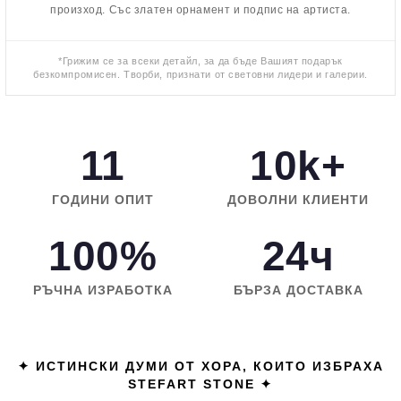
произход. Със златен орнамент и подпис на артиста.
*Грижим се за всеки детайл, за да бъде Вашият подарък
безкомпромисен. Творби, признати от световни лидери и галерии.
11
10k+
ГОДИНИ ОПИТ
ДОВОЛНИ КЛИЕНТИ
100%
24ч
РЪЧНА ИЗРАБОТКА
БЪРЗА ДОСТАВКА
✦ ИСТИНСКИ ДУМИ ОТ ХОРА, КОИТО ИЗБРАХА
STEFART STONE ✦