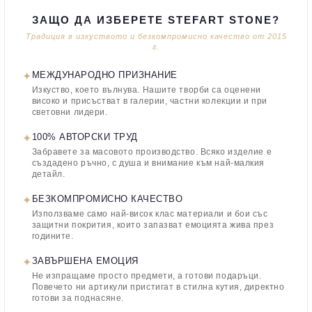
ЗАЩО ДА ИЗБЕРЕТЕ STEFART STONE?
Традиция в изкуството и безкомпромисно качество от 2015
г.
✦
МЕЖДУНАРОДНО ПРИЗНАНИЕ
Изкуство, което вълнува. Нашите творби са оценени
високо и присъстват в галерии, частни колекции и при
световни лидери.
✦
100% АВТОРСКИ ТРУД
Забравете за масовото производство. Всяко изделие е
създадено ръчно, с душа и внимание към най-малкия
детайл.
✦
БЕЗКОМПРОМИСНО КАЧЕСТВО
Използваме само най-висок клас материали и бои със
защитни покрития, които запазват емоцията жива през
годините.
✦
ЗАВЪРШЕНА ЕМОЦИЯ
Не изпращаме просто предмети, а готови подаръци.
Повечето ни артикули пристигат в стилна кутия, директно
готови за поднасяне.