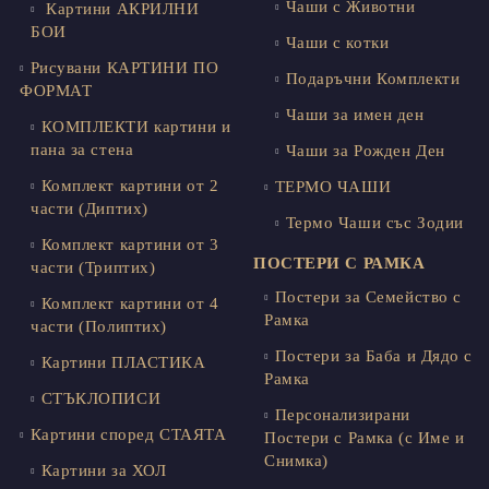
Чаши с Животни
Картини АКРИЛНИ
БОИ
Чаши с котки
Рисувани КАРТИНИ ПО
Подаръчни Комплекти
ФОРМАТ
Чаши за имен ден
КОМПЛЕКТИ картини и
пана за стена
Чаши за Рожден Ден
Комплект картини от 2
ТЕРМО ЧАШИ
части (Диптих)
Термо Чаши със Зодии
Комплект картини от 3
ПОСТЕРИ С РАМКА
части (Триптих)
Постери за Семейство с
Комплект картини от 4
Рамка
части (Полиптих)
Постери за Баба и Дядо с
Картини ПЛАСТИКА
Рамка
СТЪКЛОПИСИ
Персонализирани
Картини според СТАЯТА
Постери с Рамка (с Име и
Снимка)
Картини за ХОЛ