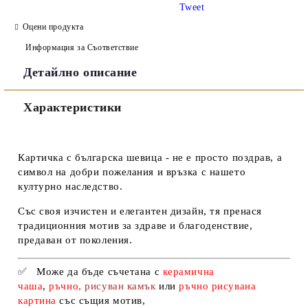
Tweet
Оцени продукта
Информация за Съответствие
Детайлно описание
Съгласен съм с
Политиката за лични данни
Характеристики
Ние ще се свържем с вас в рамките на работния ден.
Картичка с българска шевица - не е просто поздрав, а
символ на добри пожелания и връзка с нашето
културно наследство.
Със своя изчистен и елегантен дизайн, тя пренася
традиционния мотив за здраве и благоденствие,
предаван от поколения.
✅
Може да бъде съчетана с
керамична
чаша
,
ръчно,
рисуван камък
или
ръчно рисувана
картина
със същия мотив
,