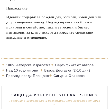
Приложение
Идеален подарък за рожден ден, юбилей, имен ден или
друг специален повод. Подходящ както за близки
приятели и семейство, така и за колеги и бизнес
партньори, за които искате да изразите специално
внимание и отношение.
✦
✦
100% Авторска Изработка
Сертификат от автора
✦
✦
Над 10 години опит
Бърза Доставка (2-10 дни)
✦
✦
Преглед преди Плащане
Сигурна Опаковка
ЗАЩО ДА ИЗБЕРЕТЕ STEFART STONE?
Традиция в изкуството и безкомпромисно качество от 2015
г.