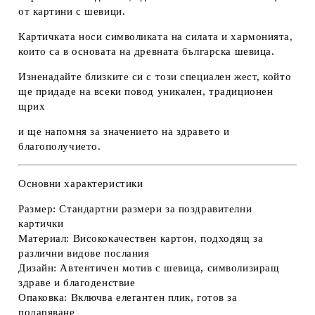
от картини с шевици.
Картичката носи символиката на силата и хармонията,
които са в основата на древната българска шевица.
Изненадайте близките си с този специален жест, който
ще придаде на всеки повод уникален, традиционен
щрих
и ще напомня за значението на здравето и
благополучието.
Основни характеристики
Размер:
Стандартни размери за поздравителни
картички
Материал:
Висококачествен картон, подходящ за
различни видове послания
Дизайн:
Автентичен мотив с шевица, символизиращ
здраве и благоденствие
Опаковка:
Включва елегантен плик, готов за
подаряване