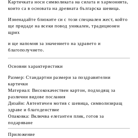
Картичката носи символиката на силата и хармонията,
които са в основата на древната българска шевица.
Изненадайте близките си с този специален жест, който
ще придаде на всеки повод уникален, традиционен
щрих
и ще напомня за значението на здравето и
благополучието.
Основни характеристики
Размер:
Стандартни размери за поздравителни
картички
Материал:
Висококачествен картон, подходящ за
различни видове послания
Дизайн:
Автентичен мотив с шевица, символизиращ
здраве и благоденствие
Опаковка:
Включва елегантен плик, готов за
подаряване
Приложение