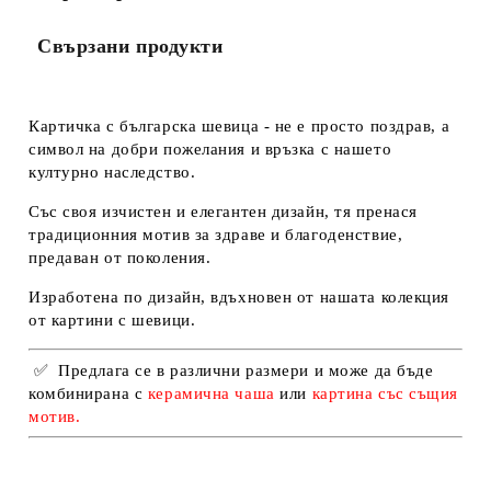
Ние ще се свържем с вас в рамките на работния ден.
Свързани продукти
Картичка с българска шевица - не е просто поздрав, а
символ на добри пожелания и връзка с нашето
културно наследство.
Със своя изчистен и елегантен дизайн, тя пренася
традиционния мотив за здраве и благоденствие,
предаван от поколения.
Изработена по дизайн, вдъхновен от нашата колекция
от картини с шевици.
✅
Предлага се в
различни размери
и може да бъде
комбинирана с
керамична чаша
или
картина със същия
мотив
.