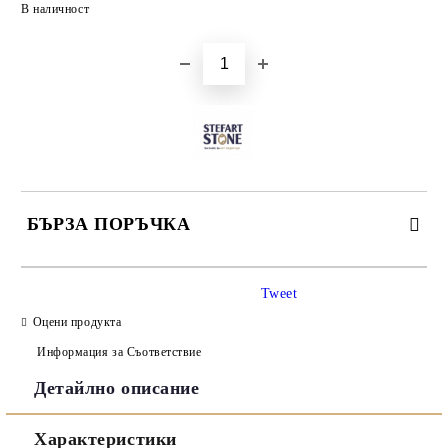
Добави в желани
В наличност
БЪРЗА ПОРЪЧКА
САМО ПОПЪЛНЕТЕ 3 ПОЛЕТА
Tweet
Оцени продукта
Информация за Съответствие
Детайлно описание
Съгласен съм с
Политиката за лични данни
Характеристики