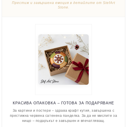
Престиж и завършена емоция в детайлите от StefArt
Stone.
КРАСИВА ОПАКОВКА – ГОТОВА ЗА ПОДАРЯВАНЕ
За картини и постери – здрава крафт кутия, завършена с
престижна червена сатенена панделка. За да не мислите за
нищо – подаръкът е завършен и впечатляващ.