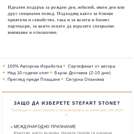
Идеален подарък за рожден ден, юбилей, имен ден или
друг специален повод. Подходящ както за близки
приятели и семейство, така и за колеги и бизнес
партньори, за които искате да изразите специално
внимание и отношение.
✦
✦
100% Авторска Изработка
Сертификат от автора
✦
✦
Над 10 години опит
Бърза Доставка (2-10 дни)
✦
✦
Преглед преди Плащане
Сигурна Опаковка
ЗАЩО ДА ИЗБЕРЕТЕ STEFART STONE?
Традиция в изкуството и безкомпромисно качество от 2015
г.
✦
МЕЖДУНАРОДНО ПРИЗНАНИЕ
Изкуство, което вълнува. Нашите творби са оценени