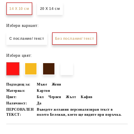
14 Х 10 см
20 Х 14 см
Избери вариант:
С послание/ текст
Без послание/ текст
Избери цвят:
Подходящ за:
Мъже
Жени
Материал:
Картон
Цвят:
Бял
Червен
Жълт
Кафяв
Наличност:
Да
ПЕРСОНАЛЕН
Въведете желания персонализиран текст в
ТЕКСТ:
полето Бележки, което ще видите при поръчка.