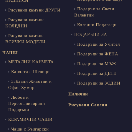
НАДПИСИ
Подарък за Свети
Рисувани камъни ДРУГИ
Валентин
Рисувани камъни
Коледни Подаръци
КОЛЕДНИ
ПОДАРЪЦИ ЗА
Рисувани камъни
ВСИЧКИ МОДЕЛИ
Подаръци за Учител
ЧАШИ
Подаръци за ЖЕНА
МЕТАЛНИ КАНЧЕТА
Подаръци за МЪЖ
Канчета с Шевици
Подаръци за ДЕТЕ
Забавни Животни и
Подаръци за ЗОДИИ
Офис Хумор
Налични
Любов и
Персонализирани
Рисувани Саксии
Подаръци
КЕРАМИЧНИ ЧАШИ
Чаши с Български