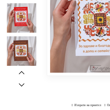
Prev
Next
Изпрати на приятел
О