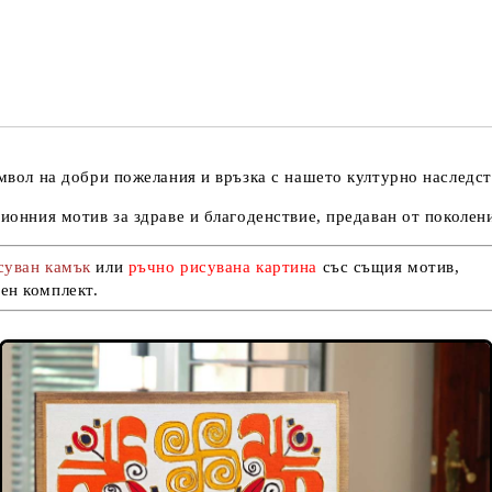
Съгласен съм с
Политика
Ние ще се свържем с вас в рамки
имвол на добри пожелания и връзка с нашето културно наследст
ционния мотив за здраве и благоденствие, предаван от поколен
суван камък
или
ръчно рисувана картина
със същия мотив
,
ен комплект.