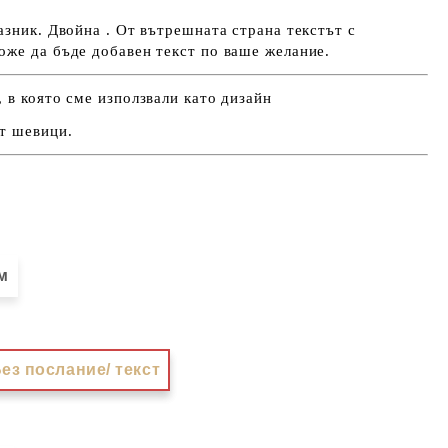
азник. Двойна . От вътрешната страна текстът с
оже да бъде добавен текст по ваше желание.
 в която сме използвали като дизайн
т шевици.
м
ез послание/ текст