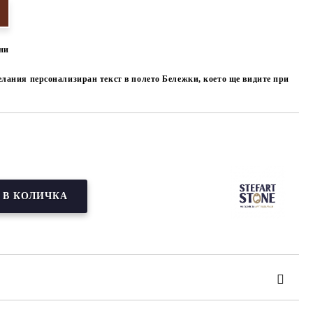
ни
елания персонализиран текст в полето Бележки, което ще видите при
Добави в желани