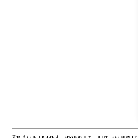
Изработена по дизайн, вдъхновен от нашата колекция от