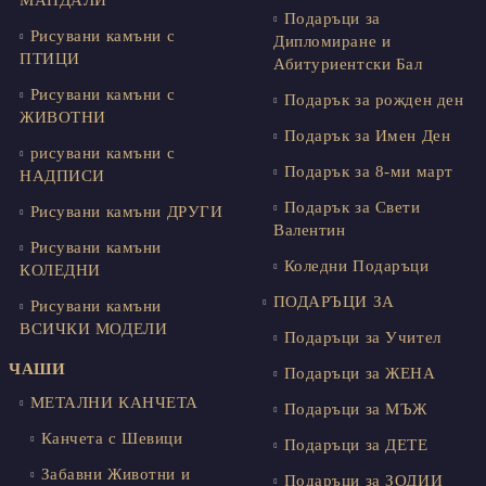
Подаръци за
Рисувани камъни с
Дипломиране и
ПТИЦИ
Абитуриентски Бал
Рисувани камъни с
Подарък за рожден ден
ЖИВОТНИ
Подарък за Имен Ден
рисувани камъни с
Подарък за 8-ми март
НАДПИСИ
Подарък за Свети
Рисувани камъни ДРУГИ
Валентин
Рисувани камъни
Коледни Подаръци
КОЛЕДНИ
ПОДАРЪЦИ ЗА
Рисувани камъни
ВСИЧКИ МОДЕЛИ
Подаръци за Учител
ЧАШИ
Подаръци за ЖЕНА
МЕТАЛНИ КАНЧЕТА
Подаръци за МЪЖ
Канчета с Шевици
Подаръци за ДЕТЕ
Забавни Животни и
Подаръци за ЗОДИИ