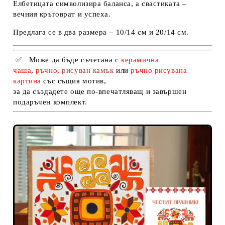
Елбетицата символизира баланса, а свастиката –
вечния кръговрат и успеха.
Предлага се в
два размера – 10/14 см и 20/14 см
.
✅
Може да бъде съчетана с
керамична
чаша
,
ръчно,
рисуван камък
или
ръчно рисувана
картина
със същия мотив
,
за да създадете още по-впечатляващ и завършен
подаръчен комплект.