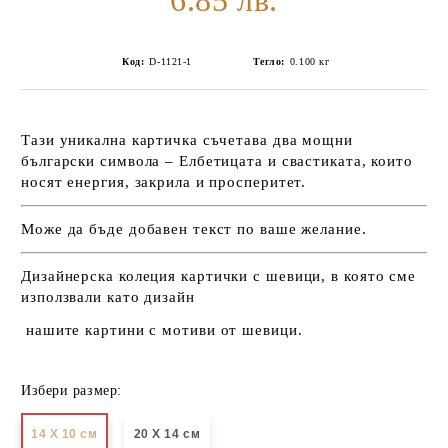
6.85 лв.
Код:
D-1121-1
Тегло:
0.100
кг
Тази уникална картичка съчетава два мощни
български символа – Елбетицата и свастиката, които
носят енергия, закрила и просперитет.
Може да бъде добавен текст по ваше желание.
Дизайнерска колеция
картички с шевици
, в която сме
използвали като дизайн
нашите
картини с мотиви от шевици
.
Избери размер:
14 Х 10 см
20 Х 14 см