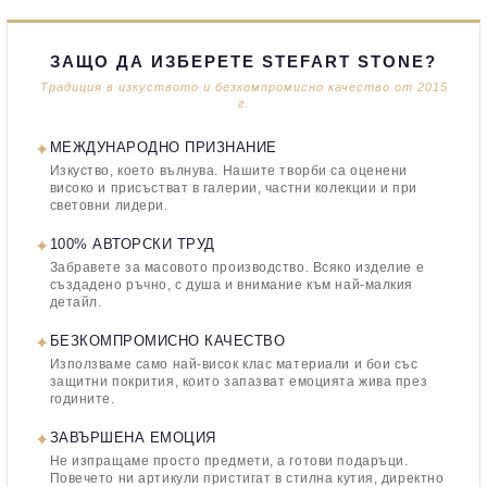
ЗАЩО ДА ИЗБЕРЕТЕ STEFART STONE?
Традиция в изкуството и безкомпромисно качество от 2015
г.
✦
МЕЖДУНАРОДНО ПРИЗНАНИЕ
Изкуство, което вълнува. Нашите творби са оценени
високо и присъстват в галерии, частни колекции и при
световни лидери.
✦
100% АВТОРСКИ ТРУД
Забравете за масовото производство. Всяко изделие е
създадено ръчно, с душа и внимание към най-малкия
детайл.
✦
БЕЗКОМПРОМИСНО КАЧЕСТВО
Използваме само най-висок клас материали и бои със
защитни покрития, които запазват емоцията жива през
годините.
✦
ЗАВЪРШЕНА ЕМОЦИЯ
Не изпращаме просто предмети, а готови подаръци.
Повечето ни артикули пристигат в стилна кутия, директно