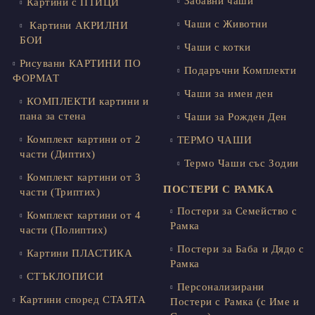
Забавни чаши
Картини с ПТИЦИ
Чаши с Животни
Картини АКРИЛНИ
БОИ
Чаши с котки
Рисувани КАРТИНИ ПО
Подаръчни Комплекти
ФОРМАТ
Чаши за имен ден
КОМПЛЕКТИ картини и
пана за стена
Чаши за Рожден Ден
Комплект картини от 2
ТЕРМО ЧАШИ
части (Диптих)
Термо Чаши със Зодии
Комплект картини от 3
ПОСТЕРИ С РАМКА
части (Триптих)
Постери за Семейство с
Комплект картини от 4
Рамка
части (Полиптих)
Постери за Баба и Дядо с
Картини ПЛАСТИКА
Рамка
СТЪКЛОПИСИ
Персонализирани
Картини според СТАЯТА
Постери с Рамка (с Име и