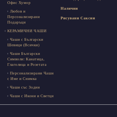
Офис Хумор
Налични
Любов и
Персонализирани
Рисувани Саксии
Подаръци
КЕРАМИЧНИ ЧАШИ
Чаши с Български
Шевици (Всички)
Чаши Български
Символи: Канатица,
Глаголица и Розетата
Персонализирани Чаши
с Име и Снимка
Чаши със Зодии
Чаши с Икони и Светци