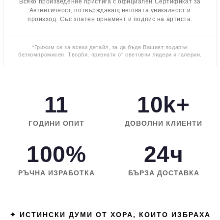
Всяко произведение пристига с официален Сертификат за
Автентичност, потвърждаващ неговата уникалност и
произход. Със златен орнамент и подпис на артиста.
*Грижим се за всеки детайл, за да бъде Вашият подарък
безкомпромисен. Творби, признати от световни лидери и галерии.
11
10k+
ГОДИНИ ОПИТ
ДОВОЛНИ КЛИЕНТИ
100%
24ч
РЪЧНА ИЗРАБОТКА
БЪРЗА ДОСТАВКА
✦ ИСТИНСКИ ДУМИ ОТ ХОРА, КОИТО ИЗБРАХА