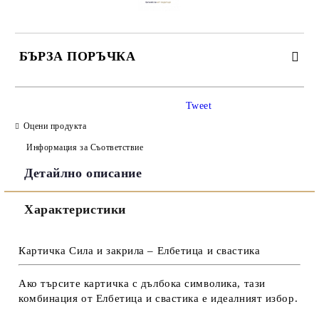
БЪРЗА ПОРЪЧКА
САМО ПОПЪЛНЕТЕ 3 ПОЛЕТА
Tweet
Оцени продукта
Информация за Съответствие
Детайлно описание
Съгласен съм с
Политиката за лични данни
Характеристики
Ние ще се свържем с вас в рамките на работния ден.
Картичка Сила и закрила – Елбетица и свастика
Ако търсите картичка с дълбока символика, тази
комбинация от Елбетица и свастика е идеалният избор.