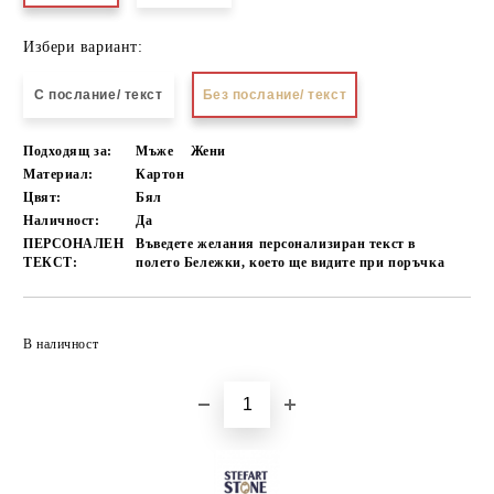
Избери вариант:
С послание/ текст
Без послание/ текст
Подходящ за:
Мъже
Жени
Материал:
Картон
Цвят:
Бял
Наличност:
Да
ПЕРСОНАЛЕН
Въведете желания персонализиран текст в
ТЕКСТ:
полето Бележки, което ще видите при поръчка
Добави в желани
В наличност