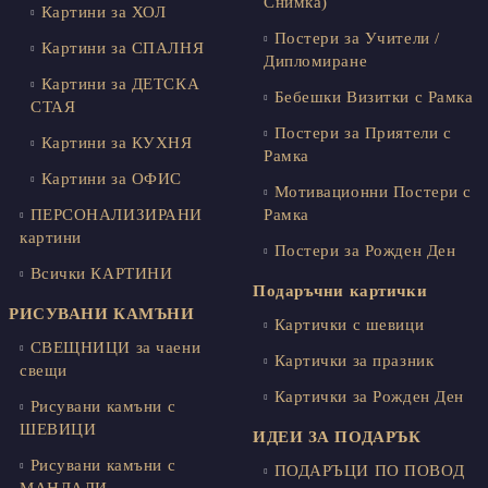
Снимка)
Картини за ХОЛ
Постери за Учители /
Картини за СПАЛНЯ
Дипломиране
Картини за ДЕТСКА
Бебешки Визитки с Рамка
СТАЯ
Постери за Приятели с
Картини за КУХНЯ
Рамка
Картини за ОФИС
Мотивационни Постери с
ПЕРСОНАЛИЗИРАНИ
Рамка
картини
Постери за Рожден Ден
Всички КАРТИНИ
Подаръчни картички
РИСУВАНИ КАМЪНИ
Картички с шевици
СВЕЩНИЦИ за чаени
Картички за празник
свещи
Картички за Рожден Ден
Рисувани камъни с
ШЕВИЦИ
ИДЕИ ЗА ПОДАРЪК
Рисувани камъни с
ПОДАРЪЦИ ПО ПОВОД
МАНДАЛИ