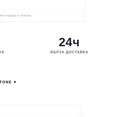
вни лидери и галерии.
24ч
КА
БЪРЗА ДОСТАВКА
STONE ✦