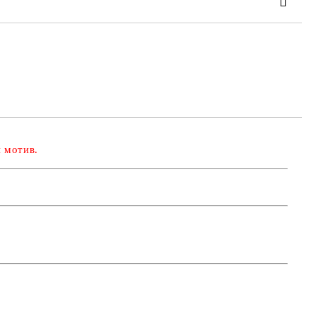
та за лични данни
те на работния ден.
я мотив
.