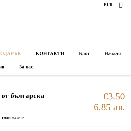
EUR
ПОДАРЪК
КОНТАКТИ
Блог
Начало
ия
За нас
€3.50
 от българска
6.85 лв.
Тегло:
0.100
кг