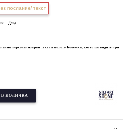
ез послание/ текст
ни
Деца
елания персонализиран текст в полето Бележки, което ще видите при
Добави в желани