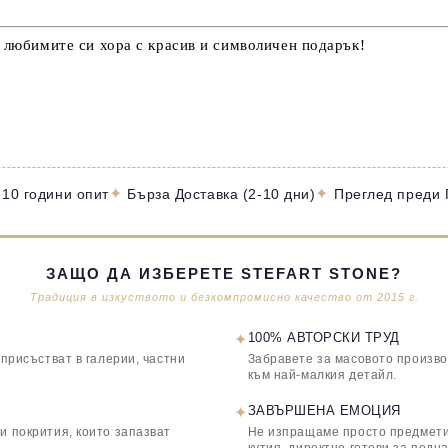
е любимите си хора с красив и символичен подарък!
✦
✦
 10 години опит
Бърза Доставка (2-10 дни)
Преглед преди
ЗАЩО ДА ИЗБЕРЕТЕ STEFART STONE?
Традиция в изкуството и безкомпромисно качество от 2015 г.
✦
100% АВТОРСКИ ТРУД
 присъстват в галерии, частни
Забравете за масовото произво
към най-малкия детайл.
✦
ЗАВЪРШЕНА ЕМОЦИЯ
и покрития, които запазват
Не изпращаме просто предмети,