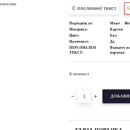
тветствие
С послание/ текст
Б
Подходящ за:
Мъже
Же
Материал:
Картон
Цвят:
Бял
Наличност:
Да
ПЕРСОНАЛЕН
Въведете ж
ТЕКСТ:
поръчка
В наличност