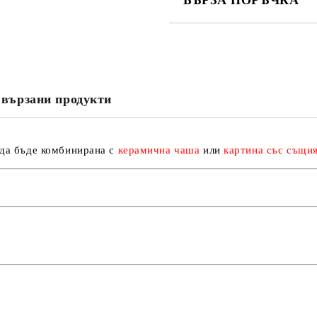
БЪРЗА ПОРЪЧКА
САМО ПОПЪЛНЕТЕ 3 ПОЛЕТА
вързани продукти
Съгласен съм с
Политика
Ние ще се свържем с вас в рамки
да бъде комбинирана с
керамична чаша
или
картина със същи