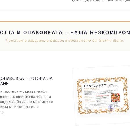
кутия, директно готови за подн
СТТА И ОПАКОВКАТА – НАША БЕЗКОМПРО
Престиж и завършена емоция в детайлите от StefArt Stone.
 ОПАКОВКА – ГОТОВА ЗА
ВАНЕ
 и постери – здрава крафт
ършена с престижна червена
анделка. За да не мислите за
даръкът е завършен и
ащ.