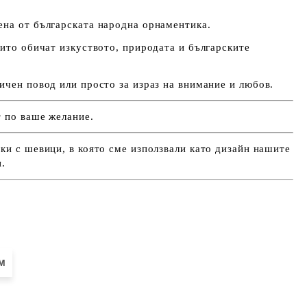
ена от българската народна орнаментика.
оито обичат изкуството, природата и българските
ичен повод или просто за израз на внимание и любов.
т по ваше желание.
ки с шевици, в която сме използвали като дизайн нашите
и.
м