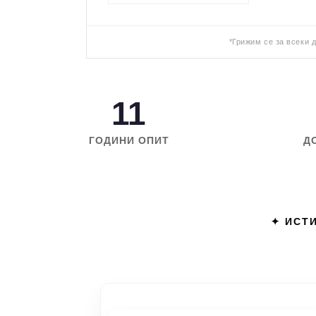
*Грижим се за всеки 
11
ГОДИНИ ОПИТ
Д
✦ ИСТИ