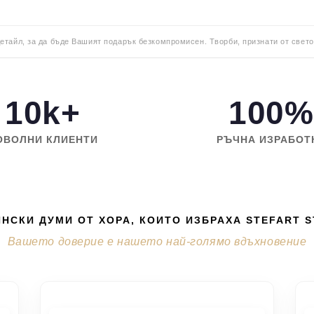
детайл, за да бъде Вашият подарък безкомпромисен. Творби, признати от свето
10k+
100%
ОВОЛНИ КЛИЕНТИ
РЪЧНА ИЗРАБОТ
НСКИ ДУМИ ОТ ХОРА, КОИТО ИЗБРАХА STEFART 
Вашето доверие е нашето най-голямо вдъхновение