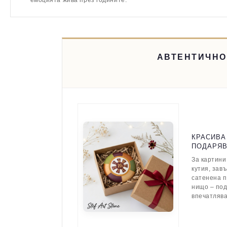
емоцията жива през годините.
АВТЕНТИЧНО
КРАСИВА
ПОДАРЯ
За картини
кутия, зав
сатенена п
нищо – по
впечатляв