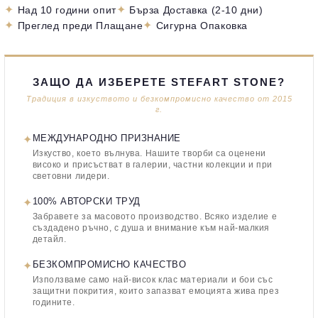
✦
✦
Над 10 години опит
Бърза Доставка (2-10 дни)
✦
✦
Преглед преди Плащане
Сигурна Опаковка
ЗАЩО ДА ИЗБЕРЕТЕ STEFART STONE?
Традиция в изкуството и безкомпромисно качество от 2015
г.
✦
МЕЖДУНАРОДНО ПРИЗНАНИЕ
Изкуство, което вълнува. Нашите творби са оценени
високо и присъстват в галерии, частни колекции и при
световни лидери.
✦
100% АВТОРСКИ ТРУД
Забравете за масовото производство. Всяко изделие е
създадено ръчно, с душа и внимание към най-малкия
детайл.
✦
БЕЗКОМПРОМИСНО КАЧЕСТВО
Използваме само най-висок клас материали и бои със
защитни покрития, които запазват емоцията жива през
годините.