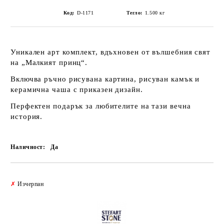
Код:
D-1171
Тегло:
1.500
кг
Уникален арт комплект, вдъхновен от вълшебния свят
на „Малкият принц“.
Включва
ръчно рисувана картина
,
рисуван камък
и
керамична чаша
с приказен дизайн.
Перфектен подарък за любителите на тази вечна
история.
Наличност:
Да
Добави в желани
✗
Изчерпан