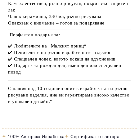
Камък:
естествен, ръчно рисуван, покрит със защитен
лак
Чаша:
керамична, 330 мл, ръчно рисувана
Опакован с внимание
– готов за подаряване
Перфектен подарък за:
✔️ Любителите на „Малкият принц“
✔️ Ценителите на ръчно изработените изделия
✔️ Специален човек, когото искаш да вдъхновиш
✔️ Подарък за рожден ден, имен ден или специален
повод
С нашия над 10-годишен опит в изработката на ръчно
рисувани изделия, ние ви гарантираме високо качество
и уникален дизайн."
✦
✦
100% Авторска Изработка
Сертификат от автора