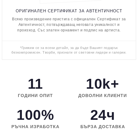
ОРИГИНАЛЕН СЕРТИФИКАТ ЗА АВТЕНТИЧНОСТ
Всяко произведение пристига с официален Сертификат за
Автентичност, потвърждаващ неговата уникалност и
произход. Със златен орнамент и подпис на артиста.
*Грижим се за всеки детайл, за да бъде Вашият подарък
безкомпромисен. Творби, признати от световни лидери и галерии.
11
10k+
ГОДИНИ ОПИТ
ДОВОЛНИ КЛИЕНТИ
100%
24ч
РЪЧНА ИЗРАБОТКА
БЪРЗА ДОСТАВКА