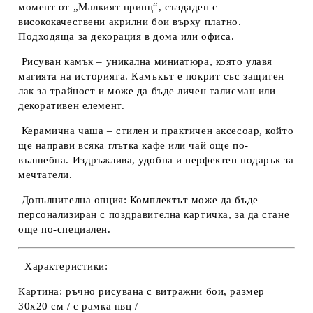
момент от „Малкият принц“, създаден с
висококачествени акрилни бои върху платно.
Подходяща за декорация в дома или офиса.
Рисуван камък
–
уникална миниатюра
, която улавя
магията на историята. Камъкът е покрит със защитен
лак за трайност и може да бъде
личен талисман или
декоративен елемент
.
Керамична чаша
– стилен и практичен аксесоар, който
ще направи всяка глътка кафе или чай още по-
вълшебна. Издръжлива, удобна и
перфектен подарък за
мечтатели
.
Допълнителна опция:
Комплектът може да бъде
персонализиран с
поздравителна картичка
, за да стане
още по-специален.
Характеристики:
Картина:
ръчно рисувана с витражни бои, размер
30х20 см / с рамка пвц /