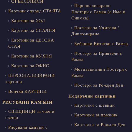
СТЪКЛОПИСИ
Персонализирани
Картини според СТАЯТА
Постери с Рамка (с Име и
Снимка)
Картини за ХОЛ
Постери за Учители /
Картини за СПАЛНЯ
Дипломиране
Картини за ДЕТСКА
Бебешки Визитки с Рамка
СТАЯ
Постери за Приятели с
Картини за КУХНЯ
Рамка
Картини за ОФИС
Мотивационни Постери с
ПЕРСОНАЛИЗИРАНИ
Рамка
картини
Постери за Рожден Ден
Всички КАРТИНИ
Подаръчни картички
РИСУВАНИ КАМЪНИ
Картички с шевици
СВЕЩНИЦИ за чаени
Картички за празник
свещи
Картички за Рожден Ден
Рисувани камъни с