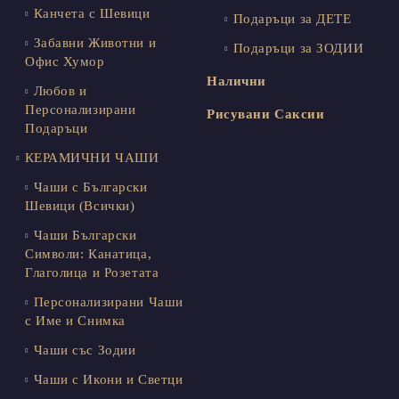
Канчета с Шевици
Подаръци за ДЕТЕ
Забавни Животни и
Подаръци за ЗОДИИ
Офис Хумор
Налични
Любов и
Персонализирани
Рисувани Саксии
Подаръци
КЕРАМИЧНИ ЧАШИ
Чаши с Български
Шевици (Всички)
Чаши Български
Символи: Канатица,
Глаголица и Розетата
Персонализирани Чаши
с Име и Снимка
Чаши със Зодии
Чаши с Икони и Светци