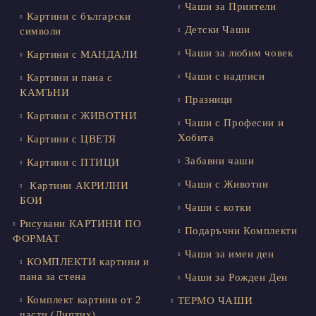
Чаши за Приятели
Картини с български
Детски Чаши
символи
Чаши за любим човек
Картини с МАНДАЛИ
Чаши с надписи
Картини и пана с
КАМЪНИ
Празници
Картини с ЖИВОТНИ
Чаши с Професии и
Хобита
Картини с ЦВЕТЯ
Забавни чаши
Картини с ПТИЦИ
Чаши с Животни
Картини АКРИЛНИ
БОИ
Чаши с котки
Рисувани КАРТИНИ ПО
Подаръчни Комплекти
ФОРМАТ
Чаши за имен ден
КОМПЛЕКТИ картини и
пана за стена
Чаши за Рожден Ден
Комплект картини от 2
ТЕРМО ЧАШИ
части (Диптих)