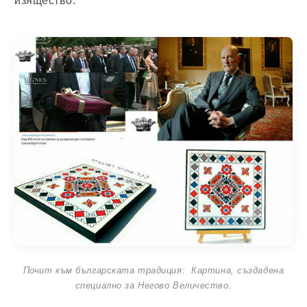
изящество.
Почит към българската традиция: Картина, създадена
специално за Негово Величество.