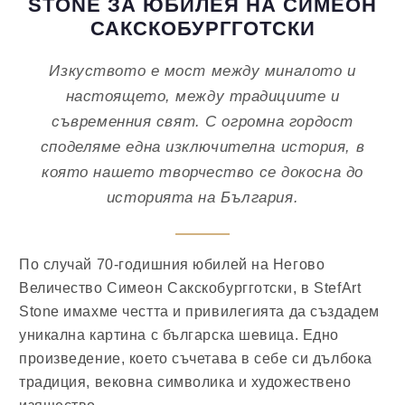
STONE ЗА ЮБИЛЕЯ НА СИМЕОН
САКСКОБУРГГОТСКИ
Изкуството е мост между миналото и
настоящето, между традициите и
съвременния свят. С огромна гордост
споделяме една изключителна история, в
която нашето творчество се докосна до
историята на България.
По случай 70-годишния юбилей на Негово
Величество Симеон Сакскобургготски, в
StefArt
Stone
имахме честта и привилегията да създадем
уникална картина с българска шевица. Едно
произведение, което съчетава в себе си дълбока
традиция, вековна символика и художествено