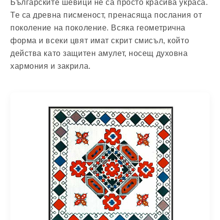
Българските шевици не са просто красива украса.
Те са древна писменост, пренасяща послания от
поколение на поколение. Всяка геометрична
форма и всеки цвят имат скрит смисъл, който
действа като защитен амулет, носещ духовна
хармония и закрила.