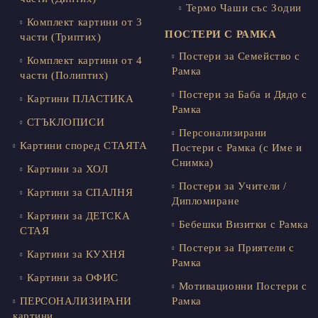
Термо Чаши със Зодии
Комплект картини от 3
ПОСТЕРИ С РАМКА
части (Триптих)
Постери за Семейство с
Комплект картини от 4
Рамка
части (Полиптих)
Постери за Баба и Дядо с
Картини ПЛАСТИКА
Рамка
СТЪКЛОПИСИ
Персонализирани
Картини според СТАЯТА
Постери с Рамка (с Име и
Снимка)
Картини за ХОЛ
Постери за Учители /
Картини за СПАЛНЯ
Дипломиране
Картини за ДЕТСКА
Бебешки Визитки с Рамка
СТАЯ
Постери за Приятели с
Картини за КУХНЯ
Рамка
Картини за ОФИС
Мотивационни Постери с
ПЕРСОНАЛИЗИРАНИ
Рамка
картини