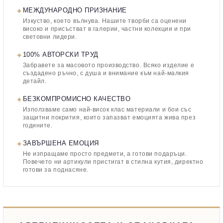
✦
МЕЖДУНАРОДНО ПРИЗНАНИЕ
Изкуство, което вълнува. Нашите творби са оценени
високо и присъстват в галерии, частни колекции и при
световни лидери.
✦
100% АВТОРСКИ ТРУД
Забравете за масовото производство. Всяко изделие е
създадено ръчно, с душа и внимание към най-малкия
детайл.
✦
БЕЗКОМПРОМИСНО КАЧЕСТВО
Използваме само най-висок клас материали и бои със
защитни покрития, които запазват емоцията жива през
годините.
✦
ЗАВЪРШЕНА ЕМОЦИЯ
Не изпращаме просто предмети, а готови подаръци.
Повечето ни артикули пристигат в стилна кутия, директно
готови за поднасяне.