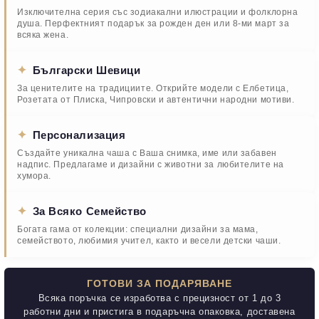
Изключителна серия със зодиакални илюстрации и фолклорна
душа. Перфектният подарък за рожден ден или 8-ми март за
всяка жена.
✦
Български Шевици
За ценителите на традициите. Открийте модели с Елбетица,
Розетата от Плиска, Чипровски и автентични народни мотиви.
✦
Персонализация
Създайте уникална чаша с Ваша снимка, име или забавен
надпис. Предлагаме и дизайни с животни за любителите на
хумора.
✦
За Всяко Семейство
Богата гама от колекции: специални дизайни за мама,
семейството, любимия учител, както и весели детски чаши.
ГОТОВИ ЗА ПОДАРЯВАНЕ
Всяка поръчка се изработва с прецизност от 1 до 3
работни дни и пристига в подаръчна опаковка, доставена