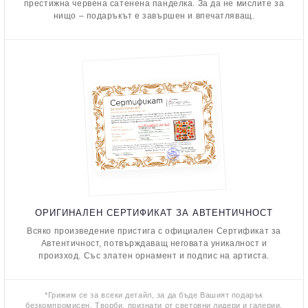
престижна червена сатенена панделка. За да не мислите за
нищо – подаръкът е завършен и впечатляващ.
ОРИГИНАЛЕН СЕРТИФИКАТ ЗА АВТЕНТИЧНОСТ
Всяко произведение пристига с официален Сертификат за
Автентичност, потвърждаващ неговата уникалност и
произход. Със златен орнамент и подпис на артиста.
*Грижим се за всеки детайл, за да бъде Вашият подарък
безкомпромисен. Творби, признати от световни лидери и галерии.