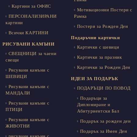
Картини за ОФИС
Мотивационни Постери с
ПЕРСОНАЛИЗИРАНИ
Рамка
картини
Постери за Рожден Ден
Всички КАРТИНИ
Подаръчни картички
РИСУВАНИ КАМЪНИ
Картички с шевици
СВЕЩНИЦИ за чаени
Картички за празник
свещи
Картички за Рожден Ден
Рисувани камъни с
ШЕВИЦИ
ИДЕИ ЗА ПОДАРЪК
Рисувани камъни с
ПОДАРЪЦИ ПО ПОВОД
МАНДАЛИ
Подаръци за
Рисувани камъни с
Дипломиране и
ПТИЦИ
Абитуриентски Бал
Рисувани камъни с
Подарък за рожден ден
ЖИВОТНИ
Подарък за Имен Ден
рисувани камъни с