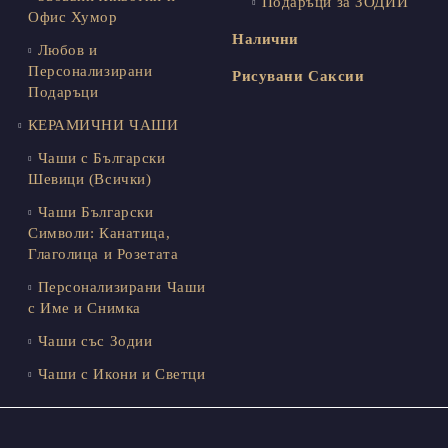
Подаръци за ЗОДИИ
Офис Хумор
Налични
Любов и
Персонализирани
Рисувани Саксии
Подаръци
КЕРАМИЧНИ ЧАШИ
Чаши с Български
Шевици (Всички)
Чаши Български
Символи: Канатица,
Глаголица и Розетата
Персонализирани Чаши
с Име и Снимка
Чаши със Зодии
Чаши с Икони и Светци