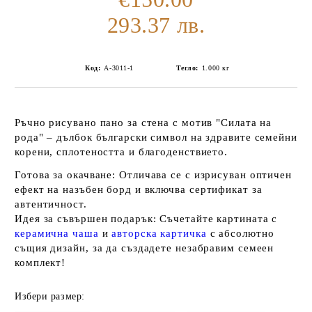
293.37 лв.
Код:
А-3011-1
Тегло:
1.000
кг
Ръчно рисувано пано за стена с мотив "Силата на
рода" – дълбок български символ на здравите семейни
корени, сплотеността и благоденствието.
Готова за окачване:
Отличава се с изрисуван оптичен
ефект на назъбен борд и включва
сертификат за
автентичност
.
Идея за съвършен подарък:
Съчетайте картината с
керамична чаша
и
авторска картичка
с абсолютно
същия дизайн, за да създадете незабравим семеен
комплект!
Избери размер: