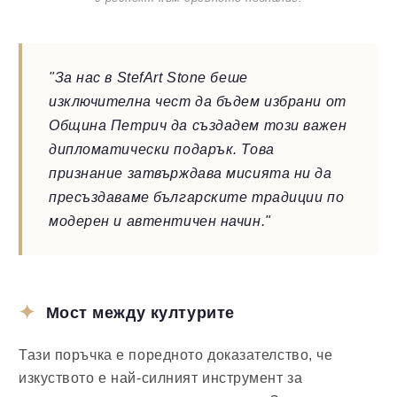
"За нас в StefArt Stone беше
изключителна чест да бъдем избрани от
Община Петрич да създадем този важен
дипломатически подарък. Това
признание затвърждава мисията ни да
пресъздаваме българските традиции по
модерен и автентичен начин."
Мост между културите
Тази поръчка е поредното доказателство, че
изкуството е най-силният инструмент за