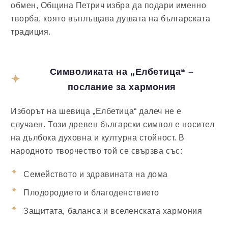
обмен, Община Петрич избра да подари именно
творба, която въплъщава душата на българската
традиция.
Символиката на „Елбетица“ –
послание за хармония
Изборът на шевица „Елбетица“ далеч не е
случаен. Този древен български символ е носител
на дълбока духовна и културна стойност. В
народното творчество той се свързва със:
Семейството и здравината на дома
Плодородието и благоденствието
Защитата, баланса и вселенската хармония