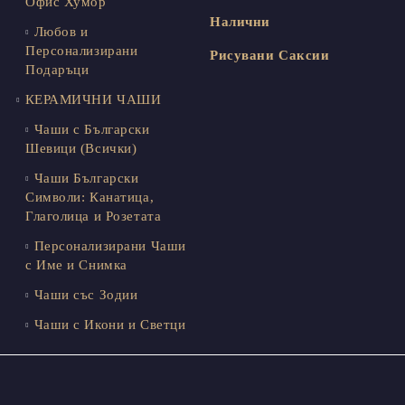
Офис Хумор
Налични
Любов и
Персонализирани
Рисувани Саксии
Подаръци
КЕРАМИЧНИ ЧАШИ
Чаши с Български
Шевици (Всички)
Чаши Български
Символи: Канатица,
Глаголица и Розетата
Персонализирани Чаши
с Име и Снимка
Чаши със Зодии
Чаши с Икони и Светци