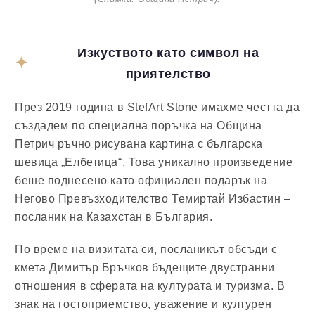
Изкуството като символ на
приятелство
През 2019 година в StefArt Stone имахме честта да
създадем по специална поръчка на Община
Петрич ръчно рисувана картина с българска
шевица „Елбетица“. Това уникално произведение
беше поднесено като официален подарък на
Негово Превъзходителство Темиртай Избастин –
посланик на Казахстан в България.
По време на визитата си, посланикът обсъди с
кмета Димитър Бръчков бъдещите двустранни
отношения в сферата на културата и туризма. В
знак на гостоприемство, уважение и културен