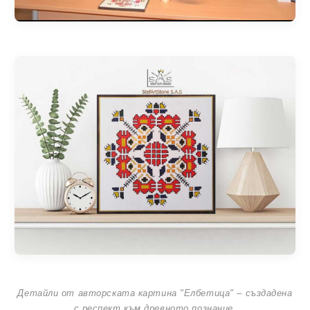
Детайли от авторската картина "Елбетица" – създадена
с респект към древното познание.