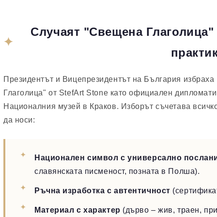
Случаят "Свещена Глаголица"
практи
Президентът и Вицепрезидентът на България избраха
Глаголица" от StefArt Stone като официален дипломати
Националния музей в Краков. Изборът съчетава всичко
да носи:
Национален символ с универсално послан
славянската писменост, позната в Полша).
Ръчна изработка с автентичност
(сертификат
Материал с характер
(дърво – жив, траен, пр