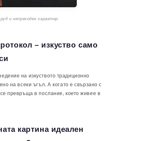
руд и непреходен характер.
ротокол – изкуство само
си
ведение на изкуството традиционно
но на всеки ъгъл. А когато е свързано с
се превръща в послание, което живее в
ната картина идеален