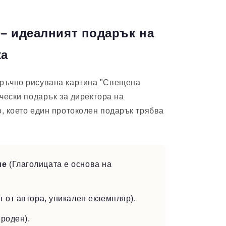
 – идеалният подарък на
ка
 ръчно рисувана картина "Свещена
чески подарък за директора на
, което един протоколен подарък трябва
ие
(Глаголицата е основа на
 от автора, уникален екземпляр).
ироден).