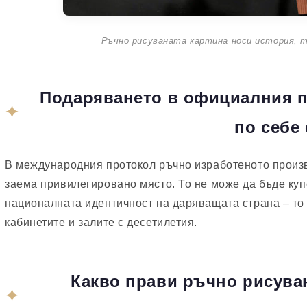
Ръчно рисуваната картина носи история, т
Подаряването в официалния п
по себе 
В международния протокол ръчно изработеното произ
заема привилегировано място. То не може да бъде купе
националната идентичност на даряващата страна – то 
кабинетите и залите с десетилетия.
Какво прави ръчно рисува