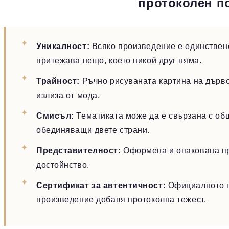
протоколен п
Уникалност:
Всяко произведение е единствено
притежава нещо, което никой друг няма.
Трайност:
Ръчно рисуваната картина на дърво 
излиза от мода.
Смисъл:
Тематиката може да е свързана с общ
обединяващи двете страни.
Представителност:
Оформена и опакована пра
достойнство.
Сертификат за автентичност:
Официалното п
произведение добавя протоколна тежест.