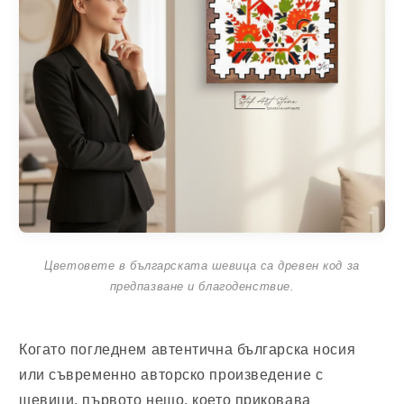
Цветовете в българската шевица са древен код за
предпазване и благоденствие.
Когато погледнем автентична българска носия
или съвременно авторско произведение с
шевици, първото нещо, което приковава