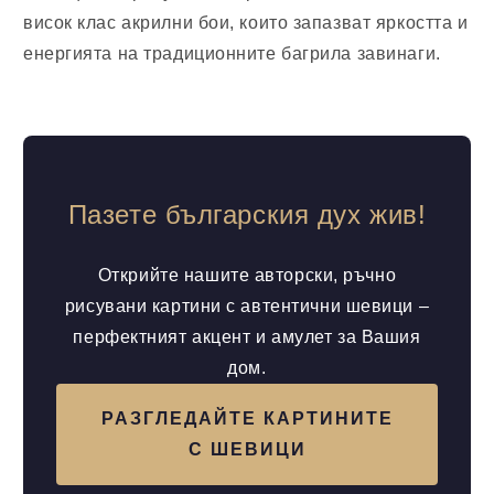
висок клас акрилни бои, които запазват яркостта и
енергията на традиционните багрила завинаги.
Пазете българския дух жив!
Открийте нашите авторски, ръчно
рисувани картини с автентични шевици –
перфектният акцент и амулет за Вашия
дом.
РАЗГЛЕДАЙТЕ КАРТИНИТЕ
С ШЕВИЦИ