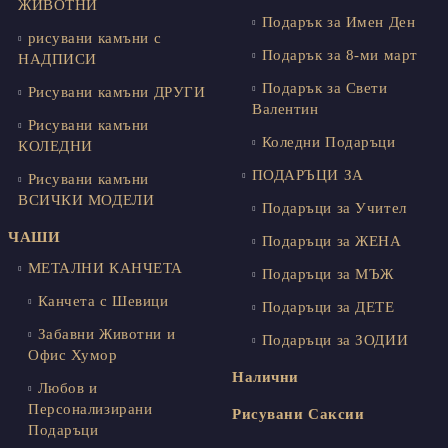
ЖИВОТНИ
Подарък за Имен Ден
рисувани камъни с
Подарък за 8-ми март
НАДПИСИ
Подарък за Свети
Рисувани камъни ДРУГИ
Валентин
Рисувани камъни
Коледни Подаръци
КОЛЕДНИ
ПОДАРЪЦИ ЗА
Рисувани камъни
ВСИЧКИ МОДЕЛИ
Подаръци за Учител
ЧАШИ
Подаръци за ЖЕНА
МЕТАЛНИ КАНЧЕТА
Подаръци за МЪЖ
Канчета с Шевици
Подаръци за ДЕТЕ
Забавни Животни и
Подаръци за ЗОДИИ
Офис Хумор
Налични
Любов и
Персонализирани
Рисувани Саксии
Подаръци