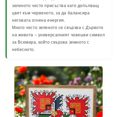
зеленото често присъства като допълващ
цвят към червеното, за да балансира
неговата огнена енергия.
Много често зеленото се свързва с
Дървото
на живота
– универсалният човешки символ
за Всемира, който свързва земното с
небесното.