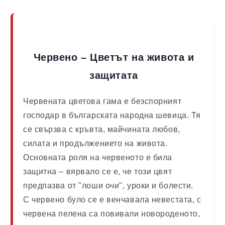
Червено – Цветът на живота и
защитата
Червената цветова гама е безспорният
господар в българската народна шевица. Тя
се свързва с кръвта, майчината любов,
силата и продължението на живота.
Основната роля на червеното е била
защитна
– вярвало се е, че този цвят
предпазва от "лоши очи", уроки и болести.
С червено було се е венчавала невестата, с
червена пелена са повивали новороденото,