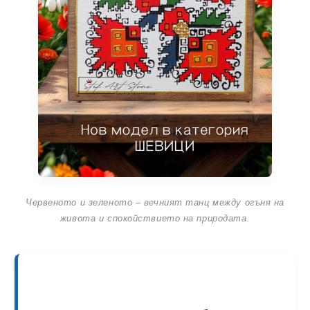
Червеното и зеленото – вечният танц между огъня на
живота и спокойствието на природата.