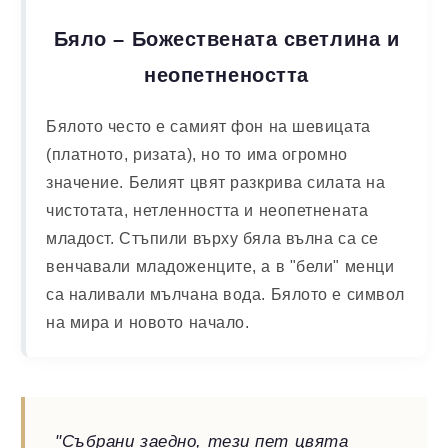
Бяло – Божествената светлина и
неопетнеността
Бялото често е самият фон на шевицата
(платното, ризата), но то има огромно
значение. Белият цвят разкрива силата на
чистотата, нетленността и неопетнената
младост. Стъпили върху бяла вълна са се
венчавали младоженците, а в "бели" менци
са наливали мълчана вода. Бялото е символ
на мира и новото начало.
"Събрани заедно, тези пет цвята