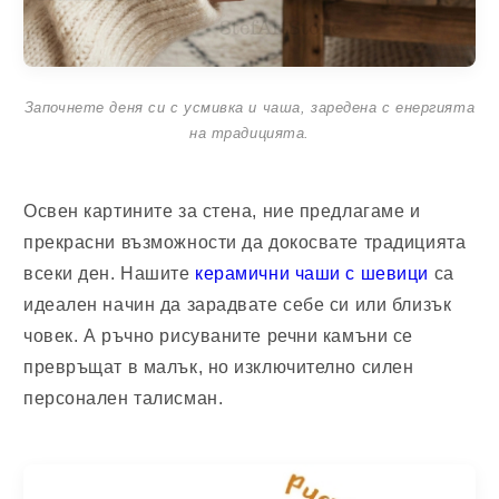
Започнете деня си с усмивка и чаша, заредена с енергията
на традицията.
Освен картините за стена, ние предлагаме и
прекрасни възможности да докосвате традицията
всеки ден. Нашите
керамични чаши с шевици
са
идеален начин да зарадвате себе си или близък
човек. А ръчно рисуваните речни камъни се
превръщат в малък, но изключително силен
персонален талисман.