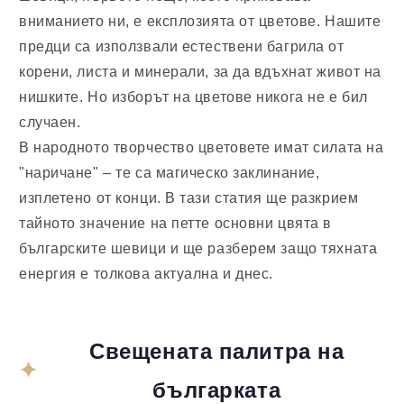
вниманието ни, е експлозията от цветове. Нашите
предци са използвали естествени багрила от
корени, листа и минерали, за да вдъхнат живот на
нишките. Но изборът на цветове никога не е бил
случаен.
В народното творчество цветовете имат силата на
"наричане" – те са магическо заклинание,
изплетено от конци. В тази статия ще разкрием
тайното значение на петте основни цвята в
българските шевици и ще разберем защо тяхната
енергия е толкова актуална и днес.
Свещената палитра на
българката